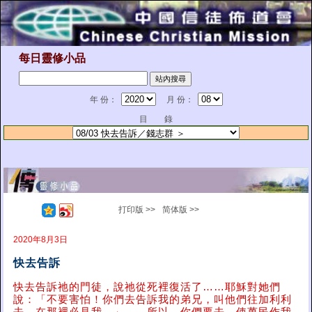
每日靈修小品
年 份：
月 份：
目 錄
打印版 >>
简体版 >>
2020年8月3日
快去告訴
快去告訴祂的門徒，說祂從死裡復活了……耶穌對她們
說：「不要害怕！你們去告訴我的弟兄，叫他們往加利利