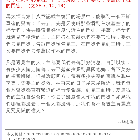
去，在那裡必見我。」……所以，你們要去，使萬民作我
的門徒。（太28:7, 10, 19）
馬太福音第廿八章記載主復活的場景中，能聽到一個不斷
重複的聲音：「去」。先是天使叫那些看到主墳墓空了的
婦女們，快去將這個好消息告訴主的門徒。接著，婦女們
就遇見了復活的主，主同樣在安慰她們不要害怕時，要她
們去見門徒，告訴門徒預備見主。在門徒們見到主時，主
又要門徒們去使萬民作祂的門徒。
凡是遇見主的人，主都要我們去傳那好消息。自那以後，
有多少人隨走隨傳，甚至拋家捨業到異國他鄉，留下美好
的福音腳蹤。但是環顧四方，還有多少失喪的靈魂在罪中
享樂，需要主的拯救。神再來的日子越來越臨近，我們每
個基督徒都當有緊迫的福音使命感。到見主面時，差遣我
們的主就自然會問：你去了幾處使人作我的門徒？如果我
們哪裡都沒去，一個人都沒傳，那我們會不會被主責罵成
又惡又懶的僕人？
～錢志群
本文鏈結：http://ccmusa.org/devotion/devotion.aspx?
id=tr20200803