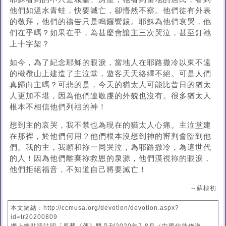
他們如溫水青蛙，快要滅亡，卻懵然不察。他們徒有外表
的敬拜，他們的禱告只是鳴鑼響鈸。耶穌為他們哀哭，他
們在乎嗎？如果在乎，為甚麼會讓主三次哭泣，甚至釘祂
上十字架？
如今，為了紀念耶穌的眼淚，當地人在耶路撒冷以東不遠
的橄欖山上建造了主泣堂，遊客天天絡繹不絕。可是人們
真歸向主嗎？可悲的是，今天的猶太人可能比昔日的猶太
人更加不堪，因為他們連敬虔的外貌也沒有。很多猶太人
根本不相信他們列祖的神！
想到主的哀哭，我不禁也為現在的猶太人心痛。主泣堂建
在那裡，於他們何用？他們根本沒想到神的審判會臨到他
們。我的主，我願和祢一同哭泣，為耶路撒冷，為這世代
的人！因為他們離棄祢救恩的泉源，他們漠視祢的眼淚，
他們拒絕福音，不知道自己將要滅亡！
～蘇棣初
本文鏈結：http://ccmusa.org/devotion/devotion.aspx?
id=tr20200809
網上轉貼請註明「原載《傳》雙月刊2020年7-8月（中國信徒佈道