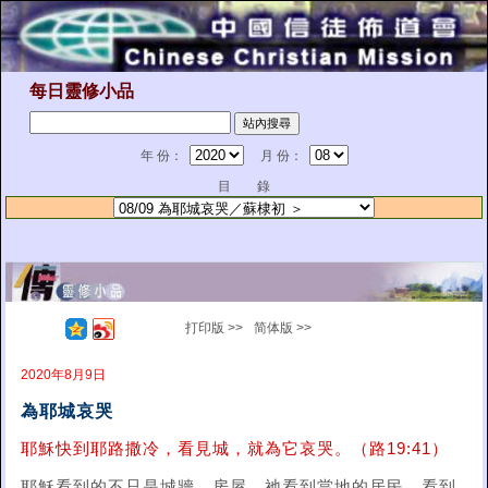
每日靈修小品
年 份：
月 份：
目 錄
打印版 >>
简体版 >>
2020年8月9日
為耶城哀哭
耶穌快到耶路撒冷，看見城，就為它哀哭。（路19:41）
耶穌看到的不只是城牆、房屋，祂看到當地的居民，看到