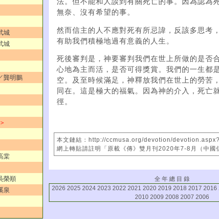
法。但不能和人談到有關死亡的事。因為認為
無奈、沒有希望的事。
然而信主的人不應對死有所忌諱，反該多思考
武城
有助我們積極地過有意義的人生。
武城
死後審判是，神要審判我們在世上所做的是否
心地為主而活，是否可得獎賞。我們的一生都
受／龔明鵬
空。及至時候滿足，神釋放我們在世上的勞苦
同在。這是極大的福氣。因為神的介入，死亡
徑。
 ＞
本文鏈結：http://ccmusa.org/devotion/devotion.aspx
網上轉貼請註明「原載《傳》雙月刊2020年7-8月（中
高棠
／吳榮順
全 年 總 目 錄
2026
2025
2024
2023
2022
2021
2020
2019
2018
2017
2016
溪泉
2010
2009
2008
2007
2006