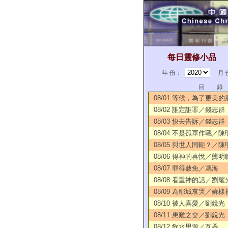
每日靈修小品
年 份：
月 
目 錄
08/01 等候，為了更美
08/02 誰定誰罪／錢志群
08/03 快去告訴／錢志群
08/04 不是孤軍作戰／陳
08/05 與世人同軛？／陳
08/06 得神的喜悅／龔明
08/07 罪得赦免／馮海
08/08 看重神的話／劉耀
08/09 為耶城哀哭／蘇棣
08/10 被人喜愛／劉銳光
08/11 患難之交／劉銳光
08/12 飲水思源／瓦器