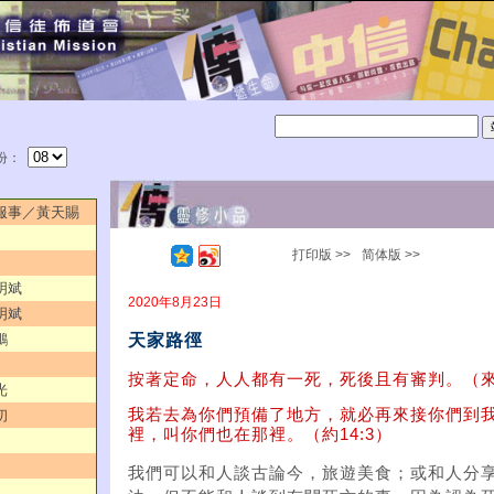
份：
的服事／黃天賜
打印版 >>
简体版 >>
明斌
2020年8月23日
明斌
天家路徑
鵬
按著定命，人人都有一死，死後且有審判。（來9
光
我若去為你們預備了地方，就必再來接你們到
初
裡，叫你們也在那裡。（約14:3）
我們可以和人談古論今，旅遊美食；或和人分