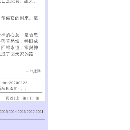
死亡是悲哀、詛咒、
，預備它的到來。這
合神的心意，是否忠
是勞苦愁煩，轉眼成
，回歸永恆，常與神
就成了回天家的路
～邱建勤
?id=tr20200823
國信徒佈道會）」。
頁 首
|
上一篇
|
下一篇
2015
2014
2013
2012
2011