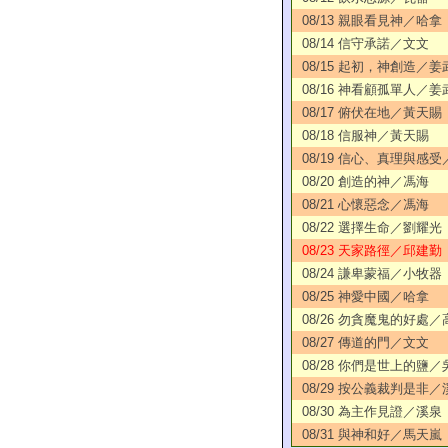
08/13 親眼看見神／哈拿
08/14 信守承諾／文文
08/15 起初，神創造／姜
08/16 神看顧孤單人／姜
08/17 俯伏在地／黃天賜
08/18 信服神／黃天賜
08/19 信心、真理與感
08/20 創造的神／馮海
08/21 心懷惡念／馮海
08/22 選擇生命／劉耀光
08/23 天家路徑／邱建勤
08/24 謙卑蒙福／小牧器
08/25 神愛中國／哈拿
08/26 勿貪魔鬼的好處／
08/27 傳道的門／文文
08/28 你們是世上的鹽
08/29 按公義裁判是非／
08/30 為主作見證／溪泉
08/31 與神和好／馬天嵐