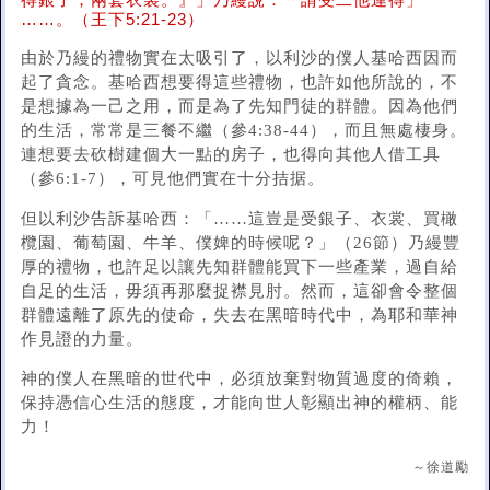
得銀子，兩套衣裳。』」乃縵說：「請受二他連得」
……。（王下5:21-23）
由於乃縵的禮物實在太吸引了，以利沙的僕人基哈西因而
起了貪念。基哈西想要得這些禮物，也許如他所說的，不
是想據為一己之用，而是為了先知門徒的群體。因為他們
的生活，常常是三餐不繼（參4:38-44），而且無處棲身。
連想要去砍樹建個大一點的房子，也得向其他人借工具
（參6:1-7），可見他們實在十分拮据。
但以利沙告訴基哈西：「……這豈是受銀子、衣裳、買橄
欖園、葡萄園、牛羊、僕婢的時候呢？」（26節）乃縵豐
厚的禮物，也許足以讓先知群體能買下一些產業，過自給
自足的生活，毋須再那麼捉襟見肘。然而，這卻會令整個
群體遠離了原先的使命，失去在黑暗時代中，為耶和華神
作見證的力量。
神的僕人在黑暗的世代中，必須放棄對物質過度的倚賴，
保持憑信心生活的態度，才能向世人彰顯出神的權柄、能
力！
～徐道勵