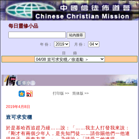
每日靈修小品
年 份：
月 份：
目 錄
打印版 >>
简体版 >>
2019年4月8日
豈可求安穩
於是基哈西追趕乃縵……說：「……我主人打發我來說：
『剛才有兩個少年人，是先知門徒……請你賜他們一他連