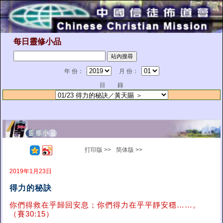
每日靈修小品
年 份：
月 份：
目 錄
打印版 >>
简体版 >>
2019年1月23日
得力的秘訣
你們得救在乎歸回安息；你們得力在乎平靜安穩……。
（賽30:15）