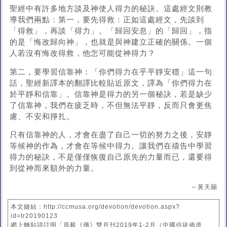
聖經中有許多地方談及神使人得力的秘訣。這處經文則教
導我們兩點：第一，要先得救：正如這處經文，先談到
「得救」，再談「得力」。「歸回安息」的「歸回」，指
的是「悔改歸向神」，也就是與神建立正確的關係。一個
人若沒有悔改得救，他怎可能從神得力？
第二，要學習信靠神：「你們得力在乎平靜安穩」這一句
話，聖經新譯本的翻譯比較貼近原文，譯為「你們得力在
於平靜和信靠」。信靠神是得力的另一個秘訣，若是缺少
了信靠神，我們在疲乏時，不但無法平靜，反而只會更焦
慮、不安和掙扎。
只有信靠神的人，才會在盡了自己一切的努力之後，安靜
等候神的作為，才會在等候中得力。讓我們在禱告中學習
得力的秘訣，不是僅僅恢復自己原先的力量而已，還要得
到從神而來額外的力量。
～黃天賜
本文鏈結：http://ccmusa.org/devotion/devotion.aspx?
id=tr20190123
網上轉貼請註明「原載《傳》雙月刊2019年1-2月（中國信徒佈道