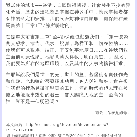
我居住的城市──香港，自回歸祖國後，社會發生不少的變
化矛盾。歷史的進程都是掌握在神的手中，執政掌權者都
有神的命定和安排，我們只管對神信而順服，如保羅在羅
馬書第十三章1至7節所吩咐的。
在提摩太前書第二章1至4節保羅也勸勉我們：「第一要為
萬人懇求、禱告、代求、祝謝；為君王和一切在位的……
使我們可以敬虔、端正、平安無事地度日……在神我們救
主面前可蒙悅納。祂願意萬人得救，明白真道。」因此，
我們要為所在的地區環境，以及其中的人事物禱告祈求。
主耶穌說我們是世上的光，世上的鹽。基督徒有責任作光
和作鹽。光和鹽能否發揮其功用，叫人與神和好，實在視
乎我們的行為見證和聖靈的工作。舊約時代的但以理在被
擄之地能服事幾朝的君王，使人認識天地的主，至高的
神，豈不是一個明證嗎？
～雨云（作者是師母）
本文鏈結：http://ccmusa.org/devotion/devotion.aspx?
id=tr20190108
網上轉貼請註明「原載《傳》雙月刊2019年1-2月（中國信徒佈道