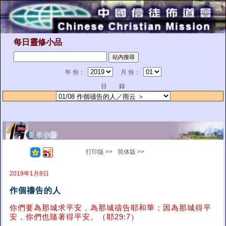
每日靈修小品
年 份：
月 份：
目 錄
打印版 >>
简体版 >>
2019年1月8日
作個禱告的人
你們要為那城求平安，為那城禱告耶和華；因為那城得平
安，你們也隨著得平安。（耶29:7）