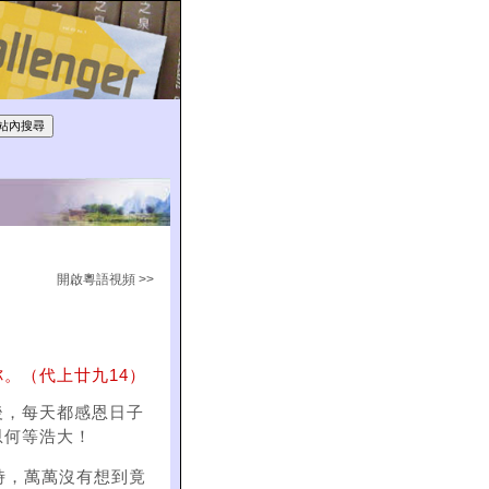
開啟粵語視頻 >>
。（代上廿九14）
後，每天都感恩日子
恩何等浩大！
時，萬萬沒有想到竟