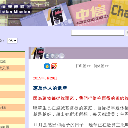
份：
武城
打印版 >>
简体版 >>
／黃天賜
2015年5月29日
惠及他人的遺產
因為萬物都從祢而來，我們把從祢而得的獻給祢
天賜
曉華生長在虔誠基督徒的家庭，自從提早退休
越過越好，超出她所求所想，每天都讚美：主
11月是感恩和給予的日子，曉華正在數算主恩
／邱佩鳳