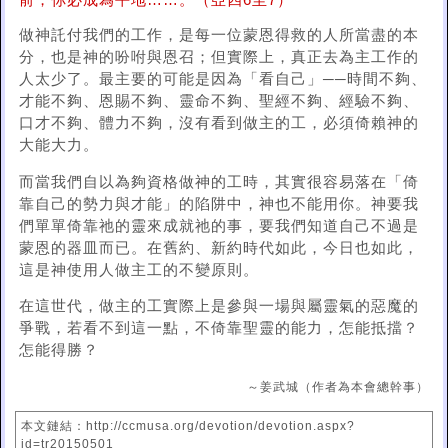
前，你必成為平地……。（亞四6至7）
做神託付我們的工作，是每一位蒙恩得救的人所當盡的本
分，也是神的吩咐與恩召；但實際上，真正去為主工作的
人太少了。最主要的可能是因為「看自己」──時間不夠、
才能不夠、恩賜不夠、靈命不夠、聖經不夠、經驗不夠、
口才不夠、體力不夠，沒有看到做主的工，必須倚賴神的
大能大力。
而當我們自以為夠資格做神的工時，其實很容易落在「倚
靠自己的勢力與才能」的陷阱中，神也不能用你。神要我
們單單倚靠祂的靈來成就祂的事，要我們知道自己不過是
蒙恩的器皿而已。在舊約、新約時代如此，今日也如此，
這是神使用人做主工的不變原則。
在這世代，做主的工實際上是參與一場與屬靈氣的惡魔的
爭戰，若看不到這一點，不倚靠聖靈的能力，怎能抵擋？
怎能得勝？
～姜武城（作者為本會總幹事）
本文鏈結：http://ccmusa.org/devotion/devotion.aspx?
id=tr20150501