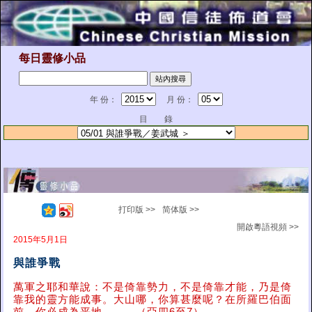
每日靈修小品
年 份：
月 份：
目 錄
打印版 >>
简体版 >>
開啟粵語視頻 >>
2015年5月1日
與誰爭戰
萬軍之耶和華說：不是倚靠勢力，不是倚靠才能，乃是倚
靠我的靈方能成事。大山哪，你算甚麼呢？在所羅巴伯面