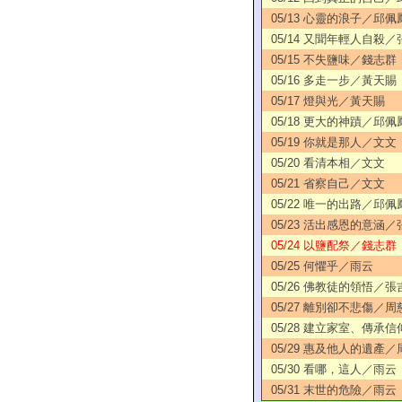
05/13 心靈的浪子／邱佩
05/14 又聞年輕人自殺
05/15 不失鹽味／錢志群
05/16 多走一步／黃天賜
05/17 燈與光／黃天賜
05/18 更大的神蹟／邱佩
05/19 你就是那人／文文
05/20 看清本相／文文
05/21 省察自己／文文
05/22 唯一的出路／邱佩
05/23 活出感恩的意涵
05/24 以鹽配祭／錢志群
05/25 何懼乎／雨云
05/26 佛教徒的領悟／張
05/27 離別卻不悲傷／周
05/28 建立家室、傳承
05/29 惠及他人的遺產
05/30 看哪，這人／雨云
05/31 末世的危險／雨云