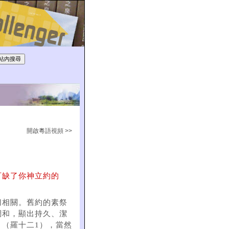
開啟粵語視頻 >>
可缺了你神立約的
切相關。舊約的素祭
調和，顯出持久、潔
（羅十二1），當然