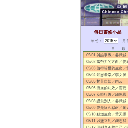
每日靈修小品
年 份：
月 
目 錄
05/01 與誰爭戰／姜武城
05/02 當勞力的方向／姜
05/03 值得珍惜的生命
05/04 知恩者幸／李文屏
05/05 甘苦自知／雨云
05/06 流血的功效／雨云
05/07 及時行善／邱佩鳳
05/08 讚賞別人／姜武城
05/09 愛是恆久忍耐／黃
05/10 點燃生命／黃天賜
05/11 以鹽立約／錢志群
05/12 回到真正的自己