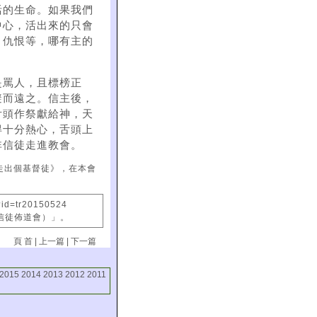
活的生命。如果我們
中心，活出來的只會
、仇恨等，哪有主的
是罵人，且標榜正
避而遠之。信主後，
舌頭作祭獻給神，天
得十分熱心，舌頭上
非信徒走進教會。
走出個基督徒》，在本會
?id=tr20150524
國信徒佈道會）」。
頁 首
|
上一篇
|
下一篇
2015
2014
2013
2012
2011