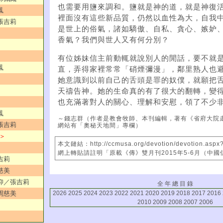
也需要用鹽來調和。鹽就是神的道，就是神復
鳳
裡面沒有這些新品質，仍然以血性為大，自我
／張吉莉
是世上的俗氣，諸如驕傲、自私、貪心、嫉妒
香氣？我們與世人又有何分別？
有位姊妹信主前動輒就說別人的閒話，要不就
鳳
直，弄得家裡常常「硝煙彌漫」，鄰里熟人也
她意識到以前自己的舌頭是罪的奴僕，就願把
天禱告神。她的生命真的有了很大的翻轉，變
也充滿著對人的關心、理解和安慰，領了不少
鳳
～錢志群（作者是教會牧師、本刊編輯，著有《省府大院
／張吉莉
網站有「奧秘天地間」專欄）
 ＞
本文鏈結：http://ccmusa.org/devotion/devotion.aspx
網上轉貼請註明「原載《傳》雙月刊2015年5-6月（中
吉莉
慈美
信仰／張吉莉
全 年 總 目 錄
2026
2025
2024
2023
2022
2021
2020
2019
2018
2017
2016
／周慈美
2010
2009
2008
2007
2006