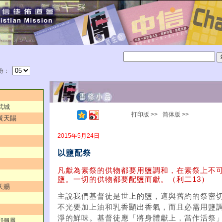
份：
武城
打印版 >>
简体版 >>
／黃天賜
2015年5月24日
以鹽配祭
凡獻為素祭的供物都要用鹽調和，在素祭上不
鹽。一切的供物都要配鹽而獻。（利二13）
天賜
主說我們基督徒是世上的鹽，這與舊約的祭密
不光要加上油和乳香顯出香氣，而且必需用鹽
淨的鮮味。基督徒應「將身體獻上，當作活祭」
／邱佩鳳