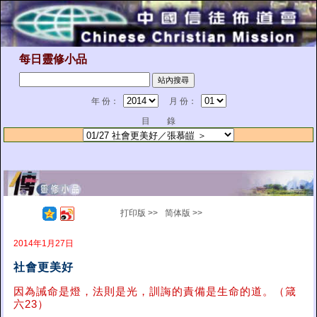
每日靈修小品
年 份：
月 份：
目 錄
打印版 >>
简体版 >>
2014年1月27日
社會更美好
因為誡命是燈，法則是光，訓誨的責備是生命的道。（箴
六23）