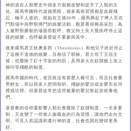
神的道在人類歷史中很多方面都改變和提升了人類的文
化。羅馬帝國時代道德黑暗，很多風俗習慣都是血腥殘
忍，極不人道的。就如在主後80年，羅馬興起了將人丟在
鬥獸場中與野獸搏鬥的娛樂活動，觀眾看得興高采烈，為
人被野獸撕裂的場面而歡呼。教父特土良大聲疾呼停止這
樣的娛樂，也呼籲基督徒不要參與其中。
後來羅馬君王狄奧多西（Theodosius）和他兒子終於停止
了這種不道德的娛樂，且相信了耶穌。君士坦丁王信主
後，也廢除了釘十字架的刑罰，及用炭火在奴隸臉上加上
烙印等殘酷的制度。
羅馬帝國的時代，老百姓沒有甚麼人權可言，而且社會重
男輕女，所以很多人把弱智的、殘缺的嬰兒或女嬰丟在河
裡或坑裡。但基督徒常把這些被棄的嬰兒救起並收養他
們。
基督教的信仰還影響人類社會廢除了奴隸制度、一夫多妻
制，又改變了一些食人族吸血的行為習慣，讓他們走向文
明。可見人若認識和遵行神的道，社會也因此變得更美
好。