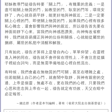
耶穌教導門徒禱告時要「關上門」，有幾重的意義：一是
盡可能關上物質的門，如教堂的門、臥室的門等，環境安
靜了，內心就容易平靜，能更好地與神親近。二是一定要
關上心裡的門。即便關上物質的門，如果我們心裡有很多
私心雜念，還會影響我們與神的親近。所以禱告首先要在
神面前靜下心來。當我們向神感恩讚美、向神悔改省察
時，我們就容易擺正與神的位份和關係，心就能從屬世的
捆綁、屬世的私慾中清醒和解脫。
只有如此，禱告才算得上是發自內心，單單仰望，在靈裡
進入神的同在。禱告就不會停留在理性上，不會注意從腦
子裡組合詞句，而是無需準備地從心裡自然流出。
有時候，我們會處在無物質的門可關，甚至在嘈雜之處，
但若能關上自己的心門，就會鬧中取靜，與神有親密的交
通。上帝是個靈，無處不在，更在我們的心裡。只要我們
心思和意念與上帝在一起，禱告就定有功效，天父在暗中
必定報答。
～錢志群（作者是本刊編輯，著有《省府大院走出個基督徒》）