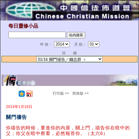
每日靈修小品
年 份：
月 份：
目 錄
打印版 >>
简体版 >>
2014年1月16日
關門禱告
你禱告的時候，要進你的內屋，關上門，禱告你在暗中的
父；你父在暗中察看，必然報答你。（太六6）