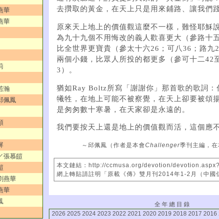
去攢取的黃金，在天上只是用來鋪路、讓我們
燕華
燕華
原來天上地上的價值觀這麼不一樣，難怪耶穌
為九十九個不用悔改的義人歡喜更大（參路十五
比全世界更寶貴（參太十六26；可八36；路九
兩個小錢，比眾人所投的都更多（參可十二42至
莉
3）。
猶如Ray Boltz所寫「謝謝你」那首歌的歌
若瀚
犧牲，在地上可能不被察覺，在天上卻要被頌
／邱佩鳳
是匆匆數十寒暑，在天家卻是永遠的。
顏
我們要按天上還是地上的價值觀而活，這個應
屏
～邱佩鳳（作者是本會
Challenger
季刊主編，在
界／張慕皚
本文鏈結：http://ccmusa.org/devotion/devotion.aspx
皚
網上轉貼請註明「原載《傳》雙月刊2014年1-2月（中
阮劉燕華
燕華
鳳
全 年 總 目 錄
2026
2025
2024
2023
2022
2021
2020
2019
2018
2017
2016