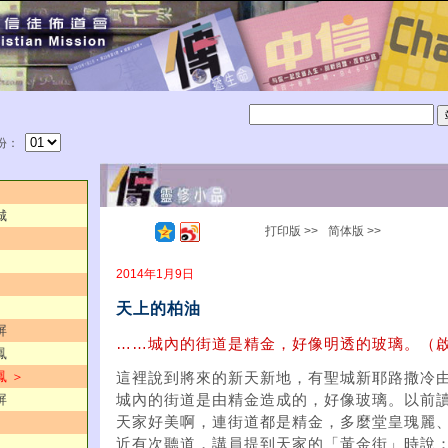
份：
城
打印版 >>
简体版 >>
2014年1月9日
天上的柏油
屏
……城內的街道是精金，好像明透的玻璃。（啟
鳳
鳳 ＞
這裡說到將來的新天新地，有聖城新耶路撒冷
屏
城內的街道是由精金造成的，好像玻璃。以前
天家好美啊，連街道都是精金，多麼堂皇瑰麗
近有次聽道，講員提到天家的「黃金街」時說