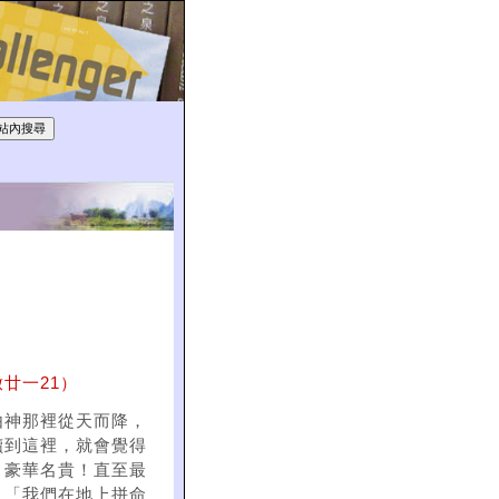
廿一21）
由神那裡從天而降，
讀到這裡，就會覺得
、豪華名貴！直至最
：「我們在地上拼命