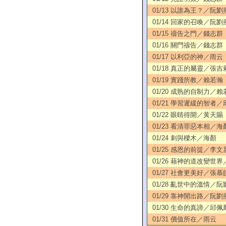
01/13 以誰為王？／阮劉
01/14 回家的召喚／阮劉
01/15 禱告之門／錢志群
01/16 關門禱告／錢志群
01/17 以利亞的神／雨云
01/18 真正的屬靈／張吉
01/19 實踐所教／賴若瀚
01/20 成熟的自制力／賴
01/21 學習遲緩的智者
01/22 眼睛得開／黃天賜
01/23 看清罪惡本相／海
01/24 刺與樑木／海顏
01/25 感恩的前提／李文
01/26 藉神的道改變世
01/27 社會更美好／張慕
01/28 亂世中的溫情／
01/29 靠神開出路／阮劉
01/30 生命的真諦／邱佩
01/31 價值所在／雨云