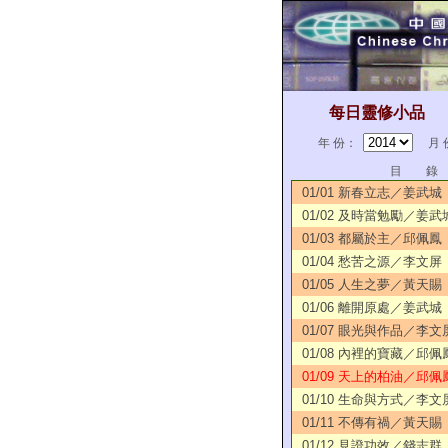
每日靈修小品
年 份：
月 
目 錄
01/01 新春立志／姜武城
01/02 及時當勉勵／姜武
01/03 都屬於主／邱佩鳳
01/04 愁苦之源／李文屏
01/05 人生之夢／黃天賜
01/06 離開原處／姜武城
01/07 眼光與作品／李文
01/08 內裡的寶藏／邱佩
01/09 天上的柏油／邱佩
01/10 生命與方式／李文
01/11 不傳有禍／黃天賜
01/12 見證功效／錢志群