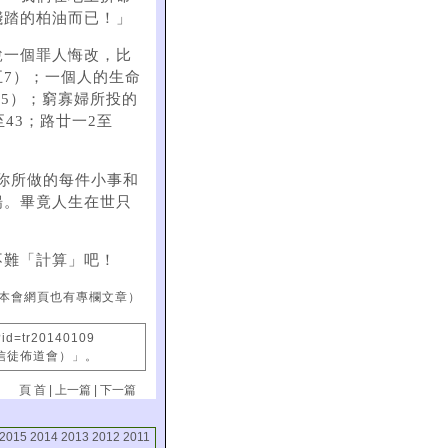
踐踏的柏油而已！」
說一個罪人悔改，比
7）；一個人的生命
25）；窮寡婦所投的
43；路廿一2至
詞：你所做的每件小事和
揚。畢竟人生在世只
不難「計算」吧！
本會網頁也有專欄文章）
?id=tr20140109
國信徒佈道會）」。
頁 首
|
上一篇
|
下一篇
2015
2014
2013
2012
2011