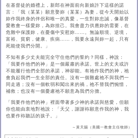
在基督徒的婚禮上，新郎在神面前向新娘許下這樣的諾
言：「我（某某）願意娶妳（某某）為妻，從今天開始以
妳作我終身的伴侶和唯一的真愛，一生對妳忠誠，像基督
愛教會一樣愛妳，為妳捨己。我會盡力供應妳的需要，在
危難中保護妳，在憂傷中安慰妳……。無論順境、逆境，
富裕、貧窮，健康、疾病……，我要永遠與妳一起，只有
死能使我們分開。」
不知有多少丈夫能完全守住他們的誓約？同樣，神說：
「我要作他們的神」是一個嚴肅的承諾。世上的丈夫或許
不能履行他們全部的承諾，神卻能。有祂作我們的神，祂
會負起我們一生全部的責任。沒有一個難處祂不與我們一
同走過；沒有一個軟弱和闖出來的禍，祂不替我們惋惜，
補救；也沒有一個憂慮祂不願意為我們分擔。
「我要作他們的神」裡面帶著多少神的承諾與慈愛，但願
你也能由衷地對祂說：「天父，謝謝袮願意作我的神，我
也要作袮聽話的孩子。」
～黃天賜（美國一教會主任牧師）