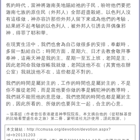
舊約時代，當神將迦南美地賜給祂的子民，吩咐他們要把
迦南七族的原住民（外邦人）全部趕盡殺絕。以色列人沒
有這樣做，神亦容許那些外邦人留下來成為他們的考驗，
結果經不起考驗的以色列人，被外邦人引誘去拜偶像邪
神，得罪了耶和華。
在現實生活中，我們也會為自己做很多的安排，奉獻時，
多留一點給自己；時間方面，星期六、日才去教會敬拜事
奉神，這兩天神是我的主。星期一至五上班，老闆是主，
因此老闆命我做假帳我就做，老闆說他不在（其實他在辦
公室）我就說他不在，這些都是不對的。
我們的時間是屬於主的，工作的時間也是屬於主的，不是
你不服從老闆，而是當他要你做的事是觸犯神的教導時，
我們就不能照他的意思做。我們悠閒的時間也都是屬於主
的，因此所看的、所做的也要與主一起，合主的心意。
～張慕皚（作者曾任香港建道神學院院長。本文摘自他的《從耶穌基督
的比喻看豐盛生命之旅》第二冊，蒙明道社允許使用，謹此致謝。）
本文鏈結：http://ccmusa.org/devotion/devotion.aspx?
id=tr20131203