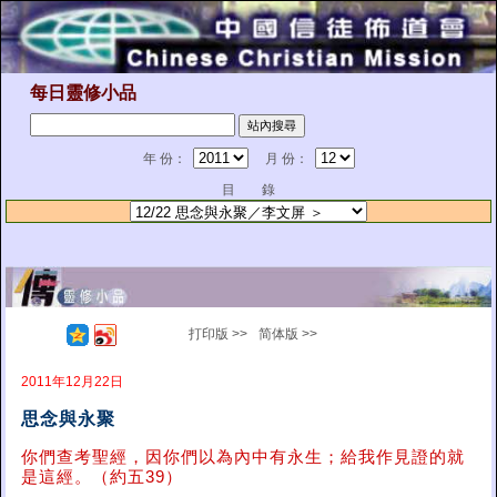
每日靈修小品
年 份：
月 份：
目 錄
打印版 >>
简体版 >>
2011年12月22日
思念與永聚
你們查考聖經，因你們以為內中有永生；給我作見證的就
是這經。（約五39）