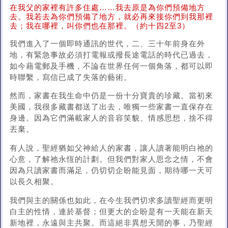
在我父的家裡有許多住處……我去原是為你們預備地方
去。我若去為你們預備了地方，就必再來接你們到我那裡
去；我在哪裡，叫你們也在那裡。（約十四2至3）
我們進入了一個即時通訊的世代，二、三十年前身在外
地，有緊急事故必須打電報或撥長途電話的時代已過去，
如今藉電郵及手機，不論在世界任何一個角落，都可以即
時聯繫，寫信已成了失落的藝術。
然而，家書在我生命中仍是一份十分寶貴的珍藏。當初來
美國，我很多藏書都送了出去，唯獨一些家書一直保存在
身邊。因為它們滿載家人的音容笑貌、情感思想，捨不得
丟棄。
有人說，聖經猶如父神給人的家書，讓人讀著能明白祂的
心意，了解祂永恆的計劃。但我們對家人思念之情，不會
因為只讀家書而滿足，仍切切企盼能見面，期待哪一天可
以長久相聚。
我們與主的關係也如此，在今生我們切求多讀聖經而更明
白主的性情，連於基督；但更大的企盼是有一天能在新天
新地裡，永遠與主共聚。而這絕非異想天開的事，乃聖經