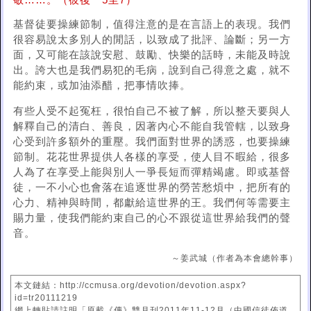
敬……。（彼後一5至7）
基督徒要操練節制，值得注意的是在言語上的表現。我們
很容易說太多別人的閒話，以致成了批評、論斷；另一方
面，又可能在該說安慰、鼓勵、快樂的話時，未能及時說
出。誇大也是我們易犯的毛病，說到自己得意之處，就不
能約束，或加油添醋，把事情吹捧。
有些人受不起冤枉，很怕自己不被了解，所以整天要與人
解釋自己的清白、善良，因著內心不能自我管轄，以致身
心受到許多額外的重壓。我們面對世界的誘惑，也要操練
節制。花花世界提供人各樣的享受，使人目不暇給，很多
人為了在享受上能與別人一爭長短而彈精竭慮。即或基督
徒，一不小心也會落在追逐世界的勞苦愁煩中，把所有的
心力、精神與時間，都獻給這世界的王。我們何等需要主
賜力量，使我們能約束自己的心不跟從這世界給我們的聲
音。
～姜武城（作者為本會總幹事）
本文鏈結：http://ccmusa.org/devotion/devotion.aspx?
id=tr20111219
網上轉貼請註明「原載《傳》雙月刊2011年11-12月（中國信徒佈道