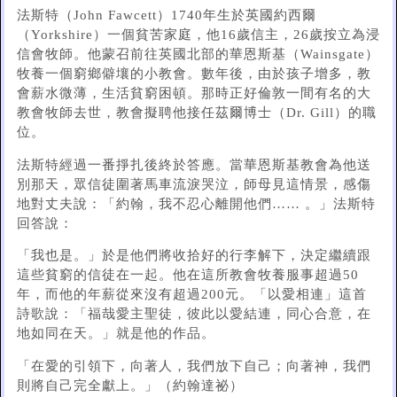
法斯特（John Fawcett）1740年生於英國約西爾
（Yorkshire）一個貧苦家庭，他16歲信主，26歲按立為浸
信會牧師。他蒙召前往英國北部的華恩斯基（Wainsgate）
牧養一個窮鄉僻壤的小教會。數年後，由於孩子增多，教
會薪水微薄，生活貧窮困頓。那時正好倫敦一間有名的大
教會牧師去世，教會擬聘他接任茲爾博士（Dr. Gill）的職
位。
法斯特經過一番掙扎後終於答應。當華恩斯基教會為他送
別那天，眾信徒圍著馬車流淚哭泣，師母見這情景，感傷
地對丈夫說：「約翰，我不忍心離開他們…… 。」法斯特
回答說：
「我也是。」於是他們將收拾好的行李解下，決定繼續跟
這些貧窮的信徒在一起。他在這所教會牧養服事超過50
年，而他的年薪從來沒有超過200元。「以愛相連」這首
詩歌說：「福哉愛主聖徒，彼此以愛結連，同心合意，在
地如同在天。」就是他的作品。
「在愛的引領下，向著人，我們放下自己；向著神，我們
則將自己完全獻上。」（約翰達祕）