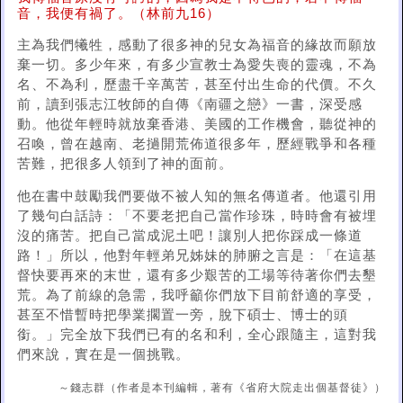
音，我便有禍了。（林前九16）
主為我們犧牲，感動了很多神的兒女為福音的緣故而願放
棄一切。多少年來，有多少宣教士為愛失喪的靈魂，不為
名、不為利，歷盡千辛萬苦，甚至付出生命的代價。不久
前，讀到張志江牧師的自傳《南疆之戀》一書，深受感
動。他從年輕時就放棄香港、美國的工作機會，聽從神的
召喚，曾在越南、老撾開荒佈道很多年，歷經戰爭和各種
苦難，把很多人領到了神的面前。
他在書中鼓勵我們要做不被人知的無名傳道者。他還引用
了幾句白話詩：「不要老把自己當作珍珠，時時會有被埋
沒的痛苦。把自己當成泥土吧！讓別人把你踩成一條道
路！」所以，他對年輕弟兄姊妹的肺腑之言是：「在這基
督快要再來的末世，還有多少艱苦的工場等待著你們去墾
荒。為了前線的急需，我呼籲你們放下目前舒適的享受，
甚至不惜暫時把學業擱置一旁，脫下碩士、博士的頭
銜。」完全放下我們已有的名和利，全心跟隨主，這對我
們來說，實在是一個挑戰。
～錢志群（作者是本刊編輯，著有《省府大院走出個基督徒》）