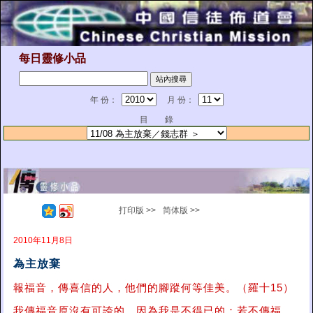
每日靈修小品
年 份：
月 份：
目 錄
打印版 >>
简体版 >>
2010年11月8日
為主放棄
報福音，傳喜信的人，他們的腳蹤何等佳美。（羅十15）
我傳福音原沒有可誇的，因為我是不得已的；若不傳福