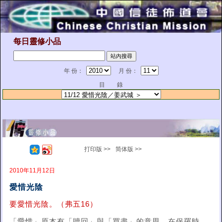
每日靈修小品
年 份：
月 份：
目 錄
打印版 >>
简体版 >>
2010年11月12日
愛惜光陰
要愛惜光陰。（弗五16）
「愛惜」原本有「贖回」與「買盡」的意思。在保羅時