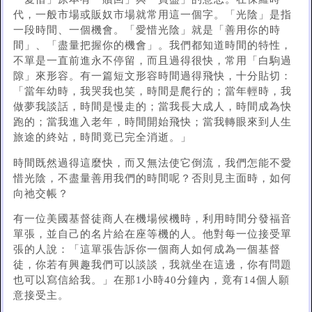
代，一般市場或販奴市場就常用這一個字。「光陰」是指
一段時間、一個機會。「愛惜光陰」就是「善用你的時
間」、「盡量把握你的機會」。我們都知道時間的特性，
不單是一直前進永不停留，而且過得很快，常用「白駒過
隙」來形容。有一篇短文形容時間過得飛快，十分貼切：
「當年幼時，我哭我也笑，時間是爬行的；當年輕時，我
做夢我談話，時間是慢走的；當我長大成人，時間成為快
跑的；當我進入老年，時間開始飛快；當我轉眼來到人生
旅途的終站，時間竟已完全消逝。」
時間既然過得這麼快，而又無法使它倒流，我們怎能不愛
惜光陰，不盡量善用我們的時間呢？否則見主面時，如何
向祂交帳？
有一位美國基督徒商人在機場候機時，利用時間分發福音
單張，並自己的名片給在座等機的人。他對每一位接受單
張的人說：「這單張告訴你一個商人如何成為一個基督
徒，你若有興趣我們可以談談，我就坐在這邊，你有問題
也可以寫信給我。」在那1小時40分鐘內，竟有14個人願
意接受主。