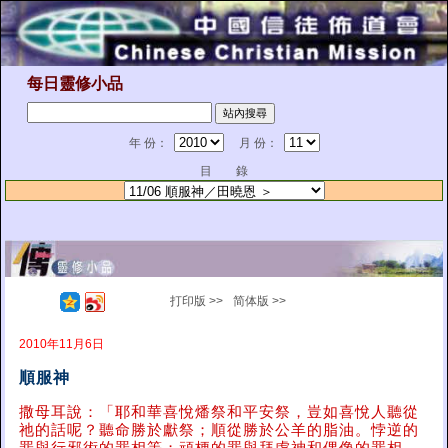
每日靈修小品
年 份：
月 份：
目 錄
打印版 >>
简体版 >>
2010年11月6日
順服神
撒母耳說：「耶和華喜悅燔祭和平安祭，豈如喜悅人聽從
祂的話呢？聽命勝於獻祭；順從勝於公羊的脂油。悖逆的