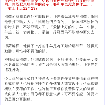
罪與行邪術的罪相等；頑梗的罪與拜虛神和偶像的罪相
同。你既厭棄耶和華的命令，耶和華也厭棄你作王。」
（撒上十五22至23）
掃羅的悲劇源自他不順服神。神差撒母耳去見掃羅，吩咐
他擊打亞瑪力人，「滅絕他們所有的」。掃羅卻不照神的
吩咐去行，不殺亞瑪力王，「愛惜上好的牛、羊、牛犢、
羊羔，並一切美物」。最後，掃羅因為不順服神而失去一
切。
掃羅解釋，他留下上好的牛羊是為了獻給耶和華，說得真
動聽，可惜神不買他的帳。
神賜福給掃羅，他卻驕傲起來，不順服神。他要面子，要
求撒母耳跟他回去，好在以色列人面前抬舉他。神不滿意
這種行為。
今天你的光景如何？神是否正要求你作某些事情而你在拖
延或拒絕？也許祂正呼召你作傳道人或宣教士；但你卻戀
棧現在安穩的工作。也許祂正要求你改善與某人的關係，
或向某人道歉；而你卻不願意依循？可不要忘記，神要求
的是百分百順服。