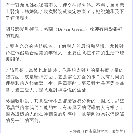
有一對弟兄姊妹認識不久，便交往得火熱。不料，弟兄患
上腎病，姊妹跑了幾次醫院就決定放棄了，她說她承受不
了這個壓力。
關於戀愛與擇偶，格蘭（Bryan Green）牧師有兩點很好
的提醒：
1.要有充分的時間觀察，了解對方的思想和習慣。尤其對
於在偶然場合結識的年輕人，更要注意在平常的生活中發
展關係。
2.請思想，當彼此相離時，你最想念對方的是甚麼？是肉
體方面，或是精神方面，還是靈性方面的事？只有共同的
理想和信念能維繫一生。最重要的，要看對方是否委身基
督，愛主愛人，定意過討神喜悅的生活。
格蘭牧師說，其實愛情不是那麼容易分析的，因此，那些
認識並信靠我們全能的神，有著屬天的嚮導的人有福了；
因為這樣的人能在神穩當的引導中，被帶到祂為我們揀選
的另一半的面前。
～海顏（作者是加拿大一位姊妹）