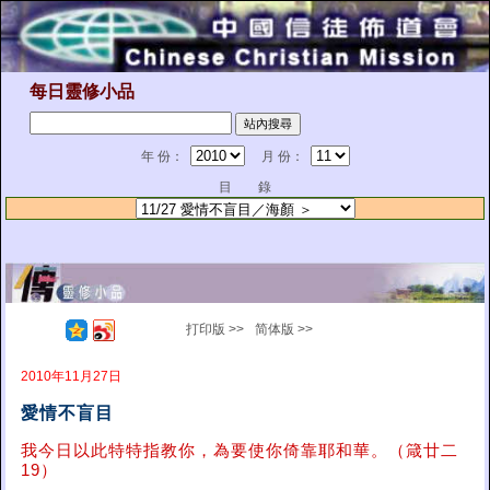
每日靈修小品
年 份：
月 份：
目 錄
打印版 >>
简体版 >>
2010年11月27日
愛情不盲目
我今日以此特特指教你，為要使你倚靠耶和華。（箴廿二
19）