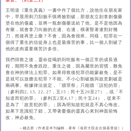
基督。（約壹二1）
王明道《重生真義》一書中作了個比方，說他住在朋友家
中，早晨用剃刀刮臉不慎將臉割破，那朋友立刻拿創傷藥
塗在他的傷處，並將一瓶創傷藥送給了他。是不是他因為
有藥，就會拿刀向臉的左邊、右邊，橫著豎著連割好幾
刀，然後再塗上藥？不會，因為會很疼。同樣，犯罪在一
個得了重生的信徒身上也是最痛苦的事，比一個人割破了
他的皮肉還要痛苦許多倍。
我們得救之後，靈命從喝奶到吃飯有一個正常的成長過
程，期間不免會跌跤。重生之後，因為屬世的習慣，難免
會在神的律法上犯罪。如果得救後犯罪仍能蒙赦免，是不
是就可以放膽去犯罪？不能。不小心割破臉與故意劃破是
兩碼事。根據律法規定，「贖罪祭」只能贖「誤犯的罪」
（參利四2, 13, 22, 27，五15；民十五26至27），或「不
知道而犯的罪」（參利五2至4,17；民十五24），從來不
是為了「故意犯的罪」；因為明知故犯就是不真心悔改。
如果下意識犯了錯，又帶著憂傷的靈真心來到神面前悔
改，神必赦免。
～錢志群（作者是本刊編輯，著有《省府大院走出個基督徒》）