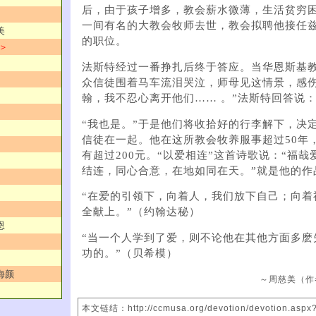
后，由于孩子增多，教会薪水微薄，生活贫穷
一间有名的大教会牧师去世，教会拟聘他接任兹尔博士
美
的职位。
 ＞
法斯特经过一番挣扎后终于答应。当华恩斯基
众信徒围着马车流泪哭泣，师母见这情景，感伤
翰，我不忍心离开他们…… 。”法斯特回答说
“我也是。”于是他们将收拾好的行李解下，决
信徒在一起。他在这所教会牧养服事超过50年
有超过200元。“以爱相连”这首诗歌说：“福
结连，同心合意，在地如同在天。”就是他的作
“在爱的引领下，向着人，我们放下自己；向着
全献上。”（约翰达秘）
恩
“当一个人学到了爱，则不论他在其他方面多麽
功的。”（贝希模）
海颜
～周慈美（作
本文链结：http://ccmusa.org/devotion/devotion.aspx