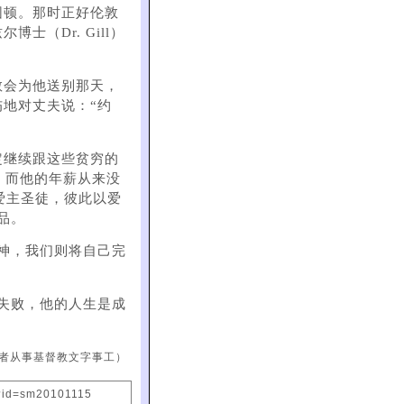
困顿。那时正好伦敦
（Dr. Gill）
教会为他送别那天，
地对丈夫说：“约
：
定继续跟这些贫穷的
，而他的年薪从来没
哉爱主圣徒，彼此以爱
品。
神，我们则将自己完
失败，他的人生是成
者从事基督教文字事工）
?id=sm20101115