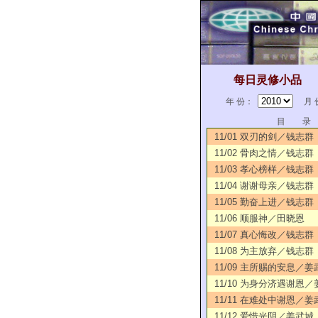
每日灵修小品
年 份：
月 
目 录
11/01 双刃的剑／钱志群
11/02 骨肉之情／钱志群
11/03 孝心榜样／钱志群
11/04 谢谢母亲／钱志群
11/05 勤奋上进／钱志群
11/06 顺服神／田晓恩
11/07 真心悔改／钱志群
11/08 为主放弃／钱志群
11/09 主所赐的安息／姜
11/10 为身分济遇谢恩
11/11 在难处中谢恩／姜
11/12 爱惜光阴／姜武城