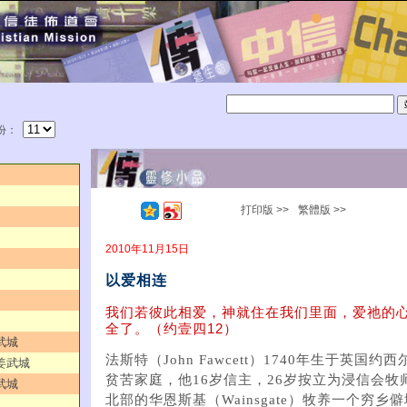
份：
打印版 >>
繁體版 >>
2010年11月15日
以爱相连
我们若彼此相爱，神就住在我们里面，爱祂的
全了。（约壹四12）
武城
法斯特（John Fawcett）1740年生于英国约西尔
／姜武城
贫苦家庭，他16岁信主，26岁按立为浸信会牧
武城
北部的华恩斯基（Wainsgate）牧养一个穷乡