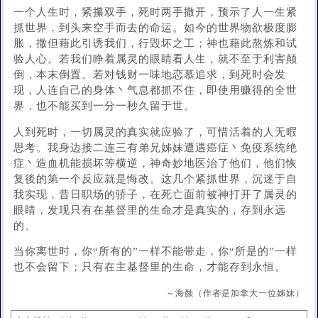
一个人生时，紧攥双手，死时两手撒开，预示了人一生紧
抓世界，到头来空手而去的命运。如今的世界物欲极度膨
胀，撒但藉此引诱我们，行毁坏之工；神也藉此熬炼和试
验人心。若我们睁着属灵的眼睛看人生，就不至于利害颠
倒，本末倒置。若对钱财一味地恋慕追求，到死时会发
现，人连自己的身体丶气息都抓不住，即使用赚得的全世
界，也不能买到一分一秒久留于世。
人到死时，一切属灵的真实就应验了，可惜活着的人无暇
思考。我身边接二连三有弟兄姊妹遭遇癌症丶免疫系统绝
症丶造血机能损坏等横逆，神奇妙地医治了他们，他们恢
复後的第一个反应就是悔改。这几个紧抓世界，沉迷于自
我实现，昔日职场的骄子，在死亡面前被神打开了属灵的
眼睛，发现只有在基督里的生命才是真实的，存到永远
的。
当你离世时，你“所有的”一样不能带走，你“所是的”一样
也不会留下；只有在主基督里的生命，才能存到永恒。
～海颜（作者是加拿大一位姊妹）