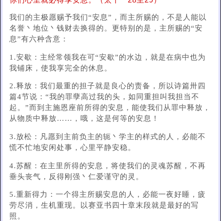
你们心里就必得享安息。（太十一28至29）
我们的主极愿赐予我们“安息”，而主所赐的，不是人能以
名誉丶地位丶钱财去换得的。更特别的是，主所赐的“安
息”有六种含意：
1.安歇：主经常领我在可“安歇”的水边，就是在病中也为
我铺床，使我享完全的休息。
2.释放：我们最重的担子就是良心的责备，所以诗篇卅四
篇4节说：“我的罪孽高过我的头，如同重担叫我担当不
起。”而到主施恩座前所得的安息，能使我们从罪中释放，
从物质中释放……，哦，这是何等的安息！
3.放松：凡愿到主前负主的轭丶学主的样式的人，必能不
慌不忙地安闲处事，心里平静安稳。
4.苏醒：在主里所得的安息，将使我们的灵魂苏醒，不再
垂头丧气，反得刚强丶仁爱谨守的灵。
5.重新得力：一个得主所赐安息的人，必能一夜好睡，疲
劳尽消，生机重现。以赛亚书四十章末段就是最好的写
照。