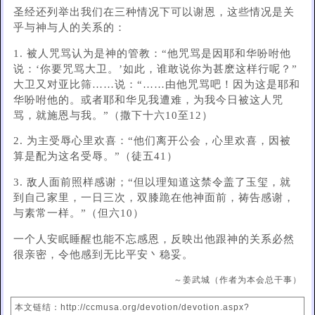
圣经还列举出我们在三种情况下可以谢恩，这些情况是关
乎与神与人的关系的：
1. 被人咒骂认为是神的管教：“他咒骂是因耶和华吩咐他
说：‘你要咒骂大卫。’如此，谁敢说你为甚麽这样行呢？”
大卫又对亚比筛……说：“……由他咒骂吧！因为这是耶和
华吩咐他的。或者耶和华见我遭难，为我今日被这人咒
骂，就施恩与我。”（撒下十六10至12）
2. 为主受辱心里欢喜：“他们离开公会，心里欢喜，因被
算是配为这名受辱。”（徒五41）
3. 敌人面前照样感谢；“但以理知道这禁令盖了玉玺，就
到自己家里，一日三次，双膝跪在他神面前，祷告感谢，
与素常一样。”（但六10）
一个人安眠睡醒也能不忘感恩，反映出他跟神的关系必然
很亲密，令他感到无比平安丶稳妥。
～姜武城（作者为本会总干事）
本文链结：http://ccmusa.org/devotion/devotion.aspx?