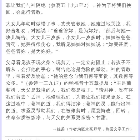
罪让我们与神隔绝（参赛五十九1至2），神为了将我们挽
回，会施行管教。
大女儿年幼时做错了事，丈夫管教她，她难过地哭泣，我
好言相劝，对她说：“爸爸管妳，是为妳好。”然后与她一
块儿祷告。大女儿三岁多，小女儿一岁多时，妹妹被爸爸
责罚，她哭得很伤心，我听见姊姊对妹妹说：“妳哭甚麽，
爸爸管妳，是为妳好。”
父母看见孩子玩火柴丶玩剪刀，一定立刻阻止；若孩子不
听从，会打他的手心，警告他这是危险的举动。神的管教
里，带着爱及饶恕；“祂的意念向我们何等宝贵，其数何等
众多。”（参诗一三九17）约翰福音十五章提及：“主是葡
萄树，天父是栽培的人，我们都是枝子。”感谢神，没有将
我们剪去丶丢掉，祂修理我们，为要让我们结果更多。在
这过程中，藉神的道，我们得洁净；藉神的灵，能行出神
的道。求圣灵帮助我们，在被修剪时，愿意悔改，回转，
生命杂质被炼净，与天父的关系更亲密丶甘甜。
～娃柔（作者为区永亮师母，热爱文字工作）