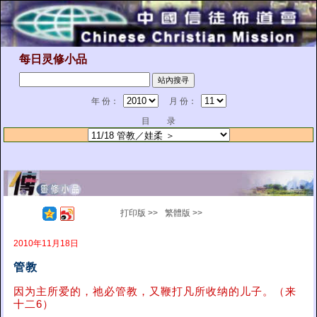
每日灵修小品
年 份：
月 份：
目 录
打印版 >>
繁體版 >>
2010年11月18日
管教
因为主所爱的，祂必管教，又鞭打凡所收纳的儿子。（来
十二6）