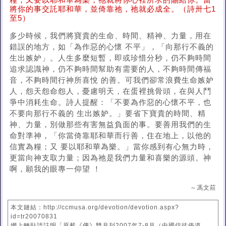
糧；又要以耶和華為樂，祂就將你心裡所求的賜給你。當
將你的事交託耶和華，並倚靠祂，祂就必成全。（詩卅七1
至5）
多少時候，我們將寶貴的生命、時間、精神、力量，用在
錯誤的地方，如「為作惡的心懷 不平」，「向那行不義的
生出嫉妒」。人生多麼短暫，即或珍惜分秒，仍不夠時間
追求認識神，仍不夠時間幫助有需要的人，不夠時間傳福
音，不夠時間行神所喜悅 的善。可我們卻常浪費生命嫉妒
人，怨天怨命怨人，憂慮明天，在蛋裡挑骨頭，在與人鬥
爭中消耗生命。詩人提醒：「不要為作惡的心懷不平，也
不要向那行不義的 生出嫉妒。」要省下寶貴的時間、精
神、力量，別做那些有害無益負面的事。要善用我們的生
命對準神，「你當倚靠耶和華而行善，住在地上，以他的
信實為糧；又 要以耶和華為樂。」當你感到有心無力時，
更當向神支取力量；因為祂是我們力量和喜樂的源頭。神
啊，願我的眼專一仰望 ！
～馮文莊
本文鏈結：http://ccmusa.org/devotion/devotion.aspx?
id=tr20070831
網上轉貼請註明「原載《傳》雙月刊2007年7-8月（中國信徒佈道