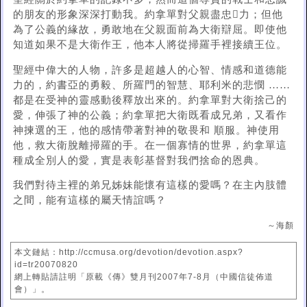
的朋友的形象深深打動我。約拿單對父親盡忠􀞮力；但他
為了公義的緣故，勇敢地在父親面前為大衛辯屈。即使他
知道如果不是大衛作王，他本人將從掃羅手裡接續王位。
聖經中偉大的人物，許多是超越人的心智、情感和道德能
力的，約書亞的勇毅、所羅門的智慧、耶利米的悲憫 ……
都是在受神的靈感動後釋放出來的。約拿單對大衛捨己的
愛，伸張了神的公義；約拿單把大衛既看成兄弟，又看作
神揀選的王，他的感情帶著對神的敬畏和 順服。神使用
他，救大衛脫離掃羅的手。在一個寡情的世界，約拿單這
種成全別人的愛，實是表彰基督對我們捨命的恩典。
我們對待主裡的弟兄姊妹能懷有這樣的愛嗎？在主內肢體
之間，能有這樣的屬天情誼嗎？
～海顏
本文鏈結：http://ccmusa.org/devotion/devotion.aspx?
id=tr20070820
網上轉貼請註明「原載《傳》雙月刊2007年7-8月（中國信徒佈道
會）」。