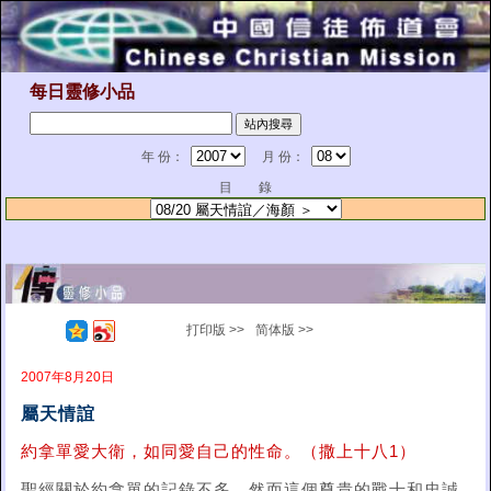
每日靈修小品
年 份：
月 份：
目 錄
打印版 >>
简体版 >>
2007年8月20日
屬天情誼
約拿單愛大衛，如同愛自己的性命。（撒上十八1）
聖經關於約拿單的記錄不多，然而這個尊貴的戰士和忠誠