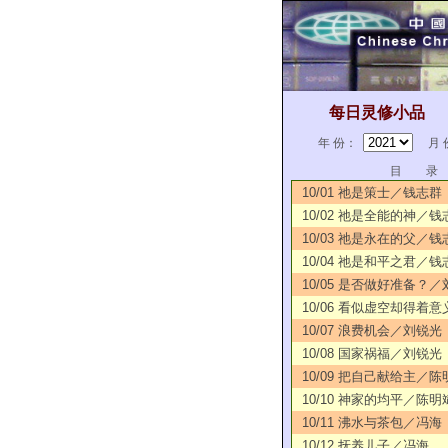
每日灵修小品
年 份：
月 
目 录
10/01 祂是策士／钱志群
10/02 祂是全能的神／钱
10/03 祂是永在的父／钱
10/04 祂是和平之君／钱
10/05 是否做好准备？
10/06 看似虚空却得着
10/07 浪费机会／刘锐光
10/08 国家祸福／刘锐光
10/09 把自己献给主／陈
10/10 神家的均平／陈明
10/11 沸水与茶包／冯海
10/12 抚养儿子／冯海