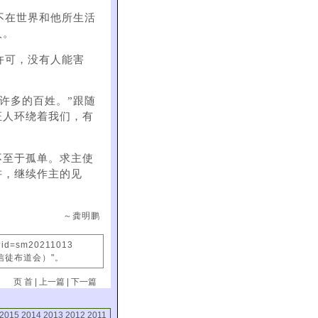
不在世界和他所生活
人。
许可，没有人能害
有许多的百姓。”跟随
证人环绕着我们，有
不至于孤单。求主使
讲，继续作主的见
～龚明鹏
x?id=sm20211013
信徒布道会）"。
页 首
|
上一篇
|
下一篇
2015
2014
2013
2012
2011