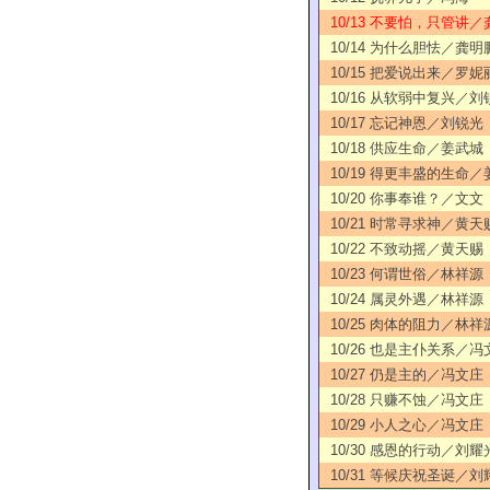
10/13 不要怕，只管讲／
10/14 为什么胆怯／龚明
10/15 把爱说出来／罗妮
10/16 从软弱中复兴／刘
10/17 忘记神恩／刘锐光
10/18 供应生命／姜武城
10/19 得更丰盛的生命
10/20 你事奉谁？／文文
10/21 时常寻求神／黄天
10/22 不致动摇／黄天赐
10/23 何谓世俗／林祥源
10/24 属灵外遇／林祥源
10/25 肉体的阻力／林祥
10/26 也是主仆关系／冯
10/27 仍是主的／冯文庄
10/28 只赚不蚀／冯文庄
10/29 小人之心／冯文庄
10/30 感恩的行动／刘耀
10/31 等候庆祝圣诞／刘