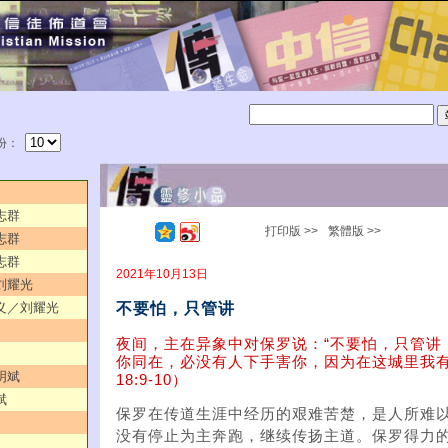
份：
志群
打印版 >>
繁體版 >>
志群
志群
2021年10月13日
／刘耀光
不要怕，只管讲
意义／刘耀光
夜间，主在异象中对保罗说：“不要怕，只管讲
你同在，必没有人下手害你，因为在这城里我有
明斌
18:9-10）
斌
保罗在传道生涯中经历的艰难苦楚，是人所难
没有停止为主奔跑，继续传扬主道。保罗得力