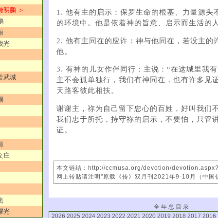
龚明鹏 ＞
1. 他有主的启示：保罗生命的根基、力量源头
鹏
的环境中。他是依着神的旨意、启示而生活的
丽
2. 他有主同在的应许：神与他同在，若没主的
锐光
他。
3. 有神的儿女作伴同行：主说：“在这城里我
／姜武城
主不会孤单独行，我们有神同在，也有许多见
天路客彼此相扶。
赐
谢谢主，祢为自己留下忠心的百姓，好叫我们
我们忠于所托，持守祢的启示，不要怕，只管
证。
源
文庄
本文链结：http://ccmusa.org/devotion/devotion.asp
网上转贴请注明"原载《传》双月刊2021年9-10月（中国
光
全 年 总 目 录
耀光
2026
2025
2024
2023
2022
2021
2020
2019
2018
2017
2016