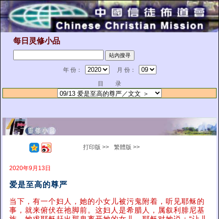
每日灵修小品
年 份：
月 份：
目 录
打印版 >>
繁體版 >>
2020年9月13日
爱是至高的尊严
当下，有一个妇人，她的小女儿被污鬼附着，听见耶稣的
事，就来俯伏在祂脚前。这妇人是希腊人，属叙利腓尼基