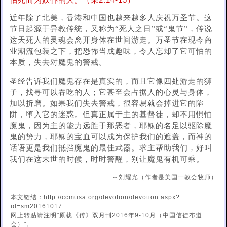
怕死而为奴仆的人。（来2:14-15）
近年除了北美，香港和中国也越来越多人庆祝万圣节。这
节日起源于异教传统，又称为“死人之日”或“鬼节”，传说
这天死人的灵魂会离开身体在世间游走。万圣节在现今商
业潮流包装之下，把恐怖当成趣味，令人忘却了它可怕的
本质，失去对魔鬼的警戒。
圣经告诉我们魔鬼存在是真实的，而且它像四处游走的狮
子，找寻可以吞吃的人；它甚至会占据人的心灵与身体，
加以折磨。如果我们失去警戒，很容易就会掉进它的陷
阱，堕入它的迷惑。但真正属于主的基督徒，却不用惧怕
魔鬼，因为主的能力远胜于那恶者，耶稣的名足以驱除魔
鬼的势力，耶稣的宝血可以成为保护我们的遮盖，而神的
话语更是我们抵挡魔鬼的最佳武器。求主帮助我们，好叫
我们在这末世的时候，时时警醒，别让魔鬼有机可乘。
～刘耀光（作者是美国一教会牧师）
本文链结：http://ccmusa.org/devotion/devotion.aspx?
id=sm20161017
网上转贴请注明"原载《传》双月刊2016年9-10月（中国信徒布道
会）"。