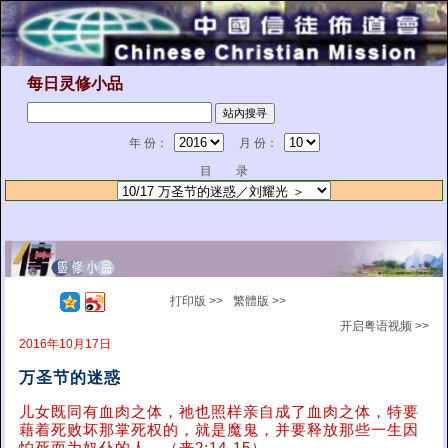
每日灵修小品
年 份：
月 份：
目 录
打印版 >>
繁體版 >>
开启粤语视频 >>
2016年10月17日
万圣节的迷惑
儿女既同有血肉之体，祂也照样亲自成了血肉之体，特要
藉着死败坏那掌死权的，就是魔鬼，并要释放那些一生因