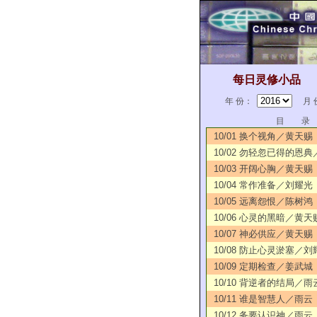
每日灵修小品
年 份：
月 
目 录
10/01 换个视角／黄天赐
10/02 勿轻忽已得的恩
10/03 开阔心胸／黄天赐
10/04 常作准备／刘耀光
10/05 远离怨恨／陈树鸿
10/06 心灵的黑暗／黄天
10/07 神必供应／黄天赐
10/08 防止心灵淤塞／刘
10/09 定期检查／姜武城
10/10 背逆者的结局／雨
10/11 谁是智慧人／雨云
10/12 务要认识神／雨云