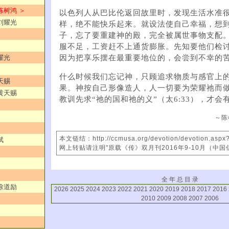
陈树鸿 ＞
以色列人从巴比伦返回故里时，发现生活水准
／刘耀光
样，绝不能快乐起来。就设法使自己幸福，想
子，忘了要重建神的殿，完全被属世事物支配
服不足，工资赶不上通货膨胀。先知要他们检
因为把享乐摆在最重要地位的，会尝到不幸的
耀光
什么时候我们忘记神，只顾追求物质与感官上
天赐
果。神按自己形像造人，人一切要为荣耀祂而
／黄天赐
教训先求“祂的国和祂的义”（太6:33），才会
～陈
本文链结：http://ccmusa.org/devotion/devotion.asp
斌
网上转贴请注明"原载《传》双月刊2016年9-10月（中国
全 年 总 目 录
／徐道励
2026
2025
2024
2023
2022
2021
2020
2019
2018
2017
2016
2010
2009
2008
2007
2006