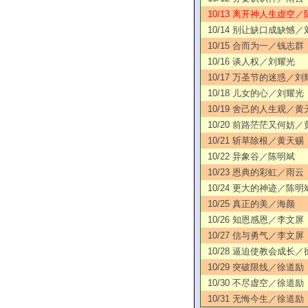
10/13 离开神人生虚空／
10/14 别让缺口成缺憾
10/15 合而为一／钱志群
10/16 谈人权／刘耀光
10/17 万圣节的迷惑／刘
10/18 儿女的心／刘耀光
10/19 舍己的人生观／黄
10/20 前路茫茫又何妨
10/21 斩草除根／黄天赐
10/22 异象谷／陈明斌
10/23 恩典的彩虹／雨云
10/24 更大的神迹／陈明
10/25 真正的美／海颜
10/26 知恩感恩／李文屏
10/27 信与勇气／李文屏
10/28 逼迫使教会成长
10/29 突破限线／徐道励
10/30 不尽虚空／徐道励
10/31 无悔今生／徐道励