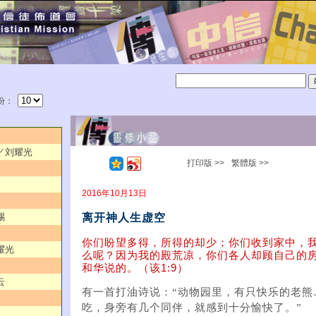
份：
典／刘耀光
打印版 >>
繁體版 >>
2016年10月13日
离开神人生虚空
赐
你们盼望多得，所得的却少；你们收到家中，
耀光
么呢？因为我的殿荒凉，你们各人却顾自己的
和华说的。（该1:9）
云
有一首打油诗说：“动物园里，有只快乐的老熊
吃，身旁有几个同伴，就感到十分愉快了。”