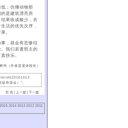
很低；仿佛动物那
到的是建筑漂亮房
。结果收成极少，衣
讨生活的优先次序，
苦果。
的事，就会有悲惨结
做。我们若遵照主的
有真快乐。
树鸿（作者是退休校长）
x?id=sm20161013
信徒布道会）"。
页 首
|
上一篇
|
下一篇
2015
2014
2013
2012
2011