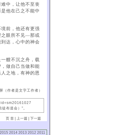
磨难中，让他不至丧
而是他在己之不能中
环境前，他还有更强
理之眼所不见—那或
能到达，心中的神会
是一艘不沉之舟，载
智，做自己当做和能
活人之地，有神的恩
屏（作者是文字工作者）
x?id=sm20161027
信徒布道会）"。
页 首
|
上一篇
|
下一篇
2015
2014
2013
2012
2011