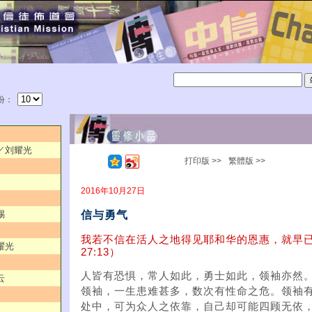
份：
典／刘耀光
打印版 >>
繁體版 >>
2016年10月27日
信与勇气
赐
我若不信在活人之地得见耶和华的恩惠，就早
耀光
27:13）
人皆有恐惧，常人如此，勇士如此，领袖亦然
云
领袖，一生患难甚多，数次有性命之危。领袖
处中，可为众人之依靠，自己却可能四顾无依