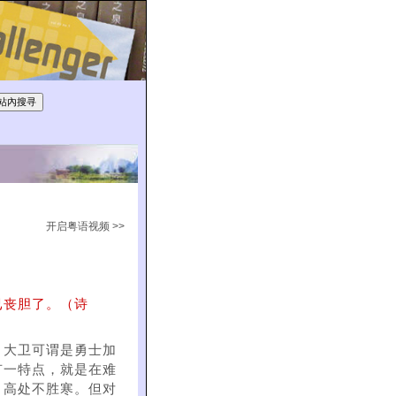
开启粤语视频 >>
已丧胆了。（诗
。大卫可谓是勇士加
有一特点，就是在难
，高处不胜寒。但对