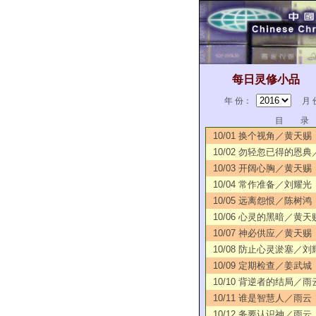
每日灵修小品
年 份：
月 
目 录
10/01 换个视角／黄天赐
10/02 勿轻忽已得的恩
10/03 开阔心胸／黄天赐
10/04 常作准备／刘耀光
10/05 远离怨恨／陈树鸿
10/06 心灵的黑暗／黄天
10/07 神必供应／黄天赐
10/08 防止心灵淤塞／刘
10/09 定期检查／姜武城
10/10 背逆者的结局／雨
10/11 谁是智慧人／雨云
10/12 务要认识神／雨云