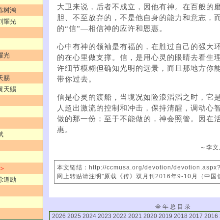
大卫来说，后者不成立，因他有神。在百般的
／陈树鸿
胆、不至放弃的，不是他自身的能力和意志，
／刘耀光
的“信”—相信神的应许和恩惠。
心中有神的领袖是有福的，在胜过自己的强大
耀光
的在心里做支撑。信，是用心灵的眼睛去看生
许细节模糊但确知光明的远景，而且那地方你
天赐
带你过去。
／黄天赐
信是心灵的渡船，当境况如险浪滔滔之时，它
人超出激流的控制和冲击，保持清醒，调动心
做的那一份；至于不能做的，神会照管。因在
惠。
斌
～李文
本文链结：http://ccmusa.org/devotion/devotion.asp
 ＞
网上转贴请注明"原载《传》双月刊2016年9-10月（中国
／徐道励
全 年 总 目 录
2026
2025
2024
2023
2022
2021
2020
2019
2018
2017
2016