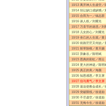
10/13 离开神人生虚空
10/14 别让缺口成缺憾
10/15 合而为一／钱志群
10/16 谈人权／刘耀光
10/17 万圣节的迷惑／刘
10/18 儿女的心／刘耀光
10/19 舍己的人生观／黄
10/20 前路茫茫又何妨
10/21 斩草除根／黄天赐
10/22 异象谷／陈明斌
10/23 恩典的彩虹／雨云
10/24 更大的神迹／陈明
10/25 真正的美／海颜
10/26 知恩感恩／李文屏
10/27 信与勇气／李文屏
10/28 逼迫使教会成长
10/29 突破限线／徐道励
10/30 不尽虚空／徐道励
10/31 无悔今生／徐道励