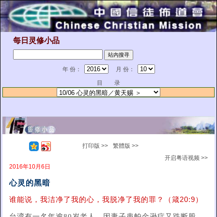
每日灵修小品
年 份：
月 份：
目 录
打印版 >>
繁體版 >>
开启粤语视频 >>
2016年10月6日
心灵的黑暗
谁能说，我洁净了我的心，我脱净了我的罪？（箴20:9）
台湾有一名年逾80岁老人，因妻子患帕金逊症又跌断股