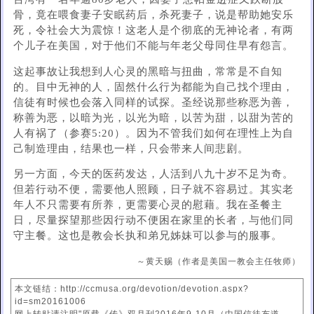
骨，竟在喂食妻子安眠药后，杀死妻子，说是帮助她安乐
死，令社会大为震惊！这老人是个彻底的无神论者，有两
个儿子在美国，对于他们不能与年老父母同住早有怨言。
这起事故让我想到人心灵的黑暗与扭曲，常常是不自知
的。目中无神的人，固然什么行为都能为自己找个理由，
信徒有时候也会落入同样的试探。圣经说那些称恶为善，
称善为恶，以暗为光，以光为暗，以苦为甜，以甜为苦的
人有祸了（参赛5:20）。因为不管我们如何在理性上为自
己制造理由，结果也一样，只会带来人间悲剧。
另一方面，今天的医药发达，人活到八九十岁不足为奇。
但若行动不便，需要他人照顾，日子就不容易过。其实老
年人不只需要有所养，更需要心灵的慰藉。我在圣餐主
日，尽量探望那些因行动不便困在家里的长者，与他们同
守主餐。这也是教会长执和弟兄姊妹可以参与的服事。
～黄天赐（作者是美国一教会主任牧师）
本文链结：http://ccmusa.org/devotion/devotion.aspx?
id=sm20161006
网上转贴请注明"原载《传》双月刊2016年9-10月（中国信徒布道