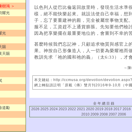
陳樹鴻 ＞
以色列人從巴比倫返回故里時，發現生活水準
／劉耀光
樣，絕不能快樂起來。就設法使自己幸福，想
子，忘了要重建神的殿，完全被屬世事物支配
服不足，工資趕不上通貨膨脹。先知要他們檢
因為把享樂擺在最重要地位的，會嘗到不幸的
耀光
甚麼時候我們忘記神，只顧追求物質與感官上
天賜
果。神按自己形像造人，人一切要為榮耀祂而
／黃天賜
教訓先求「祂的國和祂的義」（太6:33），才
～陳
本文鏈結：http://ccmusa.org/devotion/devotion.aspx
斌
網上轉貼請註明「原載《傳》雙月刊2016年9-10月（中
全 年 總 目 錄
／徐道勵
2026
2025
2024
2023
2022
2021
2020
2019
2018
2017
2016
2010
2009
2008
2007
2006