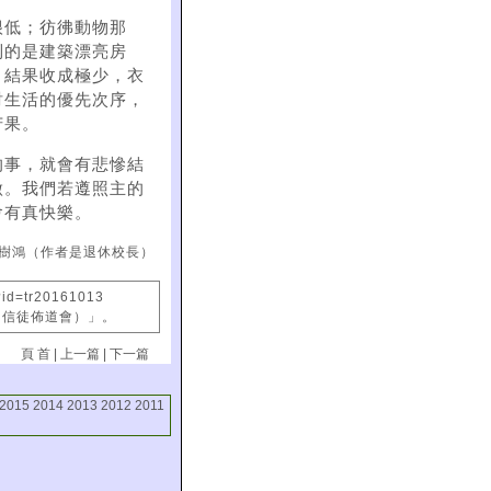
很低；彷彿動物那
到的是建築漂亮房
。結果收成極少，衣
討生活的優先次序，
苦果。
的事，就會有悲慘結
做。我們若遵照主的
會有真快樂。
樹鴻（作者是退休校長）
?id=tr20161013
國信徒佈道會）」。
頁 首
|
上一篇
|
下一篇
2015
2014
2013
2012
2011