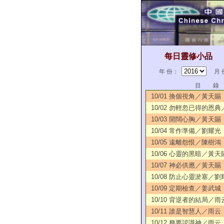
每日靈修小品
年 份：
月 
目 錄
10/01 換個視角／黃天賜
10/02 勿輕忽已得的恩
10/03 開闊心胸／黃天賜
10/04 常作準備／劉耀光
10/05 遠離怨恨／陳樹鴻
10/06 心靈的黑暗／黃天
10/07 神必供應／黃天賜
10/08 防止心靈淤塞／劉
10/09 定期檢查／姜武城
10/10 背逆者的結局／雨
10/11 誰是智慧人／雨云
10/12 務要認識神／雨云