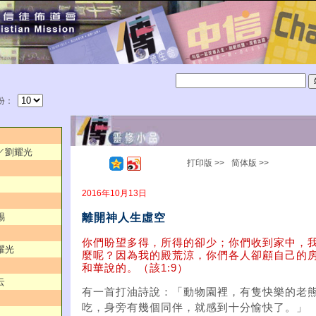
份：
典／劉耀光
打印版 >>
简体版 >>
2016年10月13日
離開神人生虛空
賜
你們盼望多得，所得的卻少；你們收到家中，
耀光
麼呢？因為我的殿荒涼，你們各人卻顧自己的
和華說的。（該1:9）
云
有一首打油詩說：「動物園裡，有隻快樂的老
吃，身旁有幾個同伴，就感到十分愉快了。」