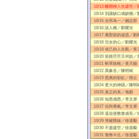
10/13 離開神人生虛空／
10/14 別讓缺口成缺憾
10/15 合而為一／錢志群
10/16 談人權／劉耀光
10/17 萬聖節的迷惑／劉
10/18 兒女的心／劉耀光
10/19 捨己的人生觀／黃
10/20 前路茫茫又何妨
10/21 斬草除根／黃天賜
10/22 異象谷／陳明斌
10/23 恩典的彩虹／雨云
10/24 更大的神蹟／陳明
10/25 真正的美／海顏
10/26 知恩感恩／李文屏
10/27 信與勇氣／李文屏
10/28 逼迫使教會成長
10/29 突破限線／徐道勵
10/30 不盡虛空／徐道勵
10/31 無悔今生／徐道勵