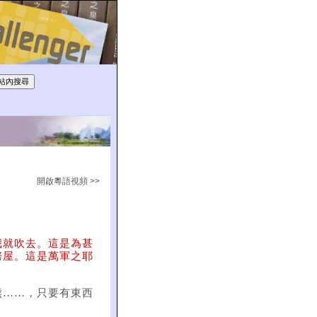
開啟粵語視頻 >>
我就吹去。這是為甚
房屋。這是萬軍之耶
熊……，只要有東西