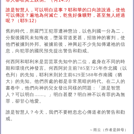
罪人卻在其上跌倒。（何14:9）
誰是智慧人，可以明白這事？耶和華的口向誰說過，使他
可以傳說？遍地為何滅亡，乾焦好像曠野，甚至無人經過
呢？（耶9:12）
舊約時代，所羅門王犯罪遭神懲治，以色列國一分為二，
分裂後國民未知悔改，墮落背道更甚，招致神的審判，使
他們被擄到外邦。被擄前後，神興起不少先知傳遞祂的信
息，向犯罪的國民預先提出警告和勸戒。
何西阿和耶利米是芸芸眾先知中的二位，處身在不同的時
期和環境代神發言。何西阿於主前785至725年作北國（以
色列）的先知，耶利米則於主前629至588年作南國（猶
大）的先知。他們所處的都是非常黑暗的時代。在二人的
書卷中，他們向神的兒女發出同樣的問題：「誰是智慧
人？可以明白……。」明白甚麼？明白神不以有罪的為無
罪，卻甘心地愛。
誰是智慧人？今天，我們不要輕忽忠心傳道者的警告和勸
戒。
～雨云（作者是師母）