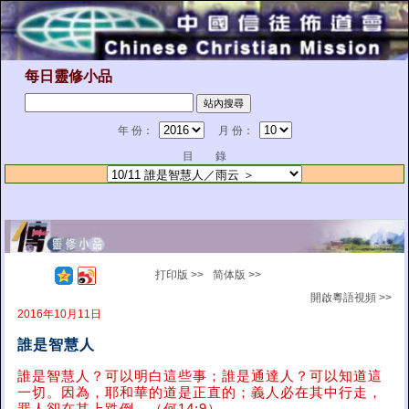
每日靈修小品
年 份：
月 份：
目 錄
打印版 >>
简体版 >>
開啟粵語視頻 >>
2016年10月11日
誰是智慧人
誰是智慧人？可以明白這些事；誰是通達人？可以知道這
一切。因為，耶和華的道是正直的；義人必在其中行走，