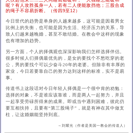
人扶起他来……二人同睡就都暖和，一人独睡怎能暖和
呢？有人攻胜孤身一人，若有二人便能敌挡他；三股合成
的绳子不容易折断。（传四9至12）
今日世代的趋势是单身的人越来越多，这可能是因着男女
比例上的失衡，也可能是因为生活、经济压力的关系，导
致人们越来越晚婚，甚至不敢结婚。在教会中这样的现象
也有增加的趋势。
另一方面，个人的择偶观也深深影响我们怎样选择伴侣。
很多时候人们择偶最优先的，是女的要找个不愁吃穿的老
公，男的要找个可以少奋斗20年的老婆。但除非有丰厚的
家业，今日若要靠自己的努力达到这样的标准，实不是易
事。
传道书上这段话对今日年轻人择偶是一个很中肯的劝勉：
选择的对象，不是谁应该靠谁，而是两人一起努力，并且
一起享受劳碌所得来的成果。即或当中遇到困难，彼此仍
要互相扶持，且要有“第三股绳子”，就是有神在其中做支
柱，让这婚姻能坚持到底。
～刘耀光（作者是美国一教会的传道人）