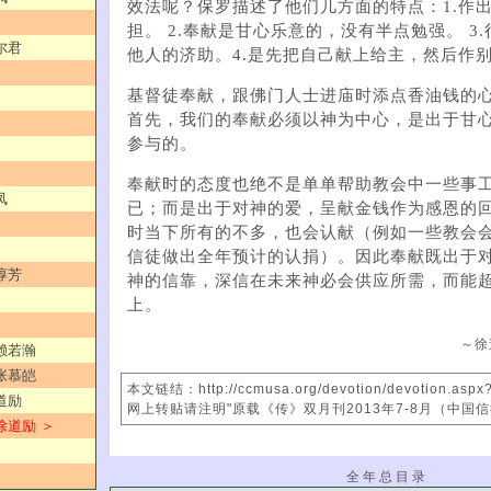
效法呢？保罗描述了他们几方面的特点：1.作
担。 2.奉献是甘心乐意的，没有半点勉强。 3
尔君
他人的济助。4.是先把自己献上给主，然后作
基督徒奉献，跟佛门人士进庙时添点香油钱的
首先，我们的奉献必须以神为中心，是出于甘
参与的。
奉献时的态度也绝不​​是单单帮助教会中一些事
凤
已；而是出于对神的爱，呈献金钱作为感恩的
时当下所有的不多，也会认献（例如一些教会
信徒做出全年预计的认捐）。因此奉献既出于
谆芳
神的信靠，深信在未来神必会供应所需，而能
上。
～徐
／赖若瀚
／张慕皑
本文链结：http://ccmusa.org/devotion/devotion.asp
道励
网上转贴请注明"原载《传》双月刊2013年7-8月（中国
徐道励 ＞
全 年 总 目 录