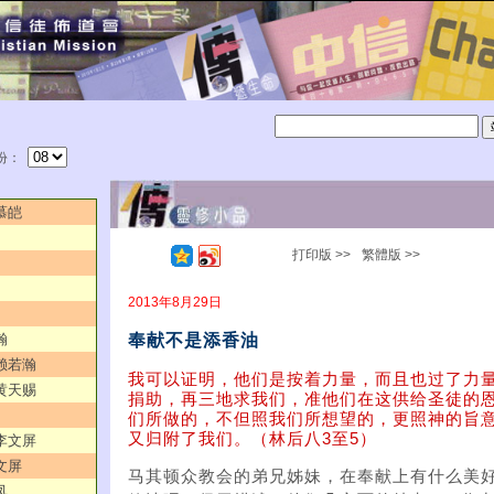
份：
慕皑
打印版 >>
繁體版 >>
2013年8月29日
奉献不是添香油
瀚
／赖若瀚
我可以证明，他们是按着力量，而且也过了力
／黄天赐
捐助，再三地求我们，准他们在这供给圣徒的
们所做的，不但照我们所想望的，更照神的旨
又归附了我们。（林后八3至5）
／李文屏
文屏
马其顿众教会的弟兄姊妹，在奉献上有什么美
凤