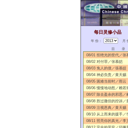
每日灵修小品
年 份：
月 
目 录
08/01 拒绝光的世代／张
08/02 对付罪／张慕皑
08/03 免人的債／張慕皚
08/04 神必负责／黄天赐
08/05 困难当前时／雨云
08/06 慢慢地动怒／赖若
08/07 除去盈余的邪恶
08/08 胜过撒但的控诉
08/09 注视恩典／黄天赐
08/10 从上而来的援手
08/11 照亮你的真光／李
08/12 完全的平安／邱佩