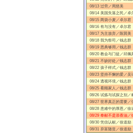
08/13 过劳／周慈美
08/14 美国失落之民／卓
08/15 两袋小麦／卓尔君
08/16 有与没有／卓尔君
08/17 为主放弃／陈巽美
08/18 我为祭司／钱志群
08/19 恩典够用／钱志群
08/20 教会与门徒／邱佩
08/21 不缺好处／钱志群
08/22 孩子样式／钱志群
08/23 坚持不懈的爱／吴
08/24 透视环境／钱志群
08/25 看顾家人／钱志群
08/26 试炼与试探之别
08/27 世界真正的需要
08/28 患难中的厚恩／徐
08/29 奉献不是添香油／
08/30 凭信认献／徐道励
08/31 弃富随贫／徐道励