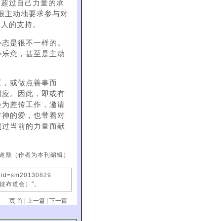
出超过自己力量的承
.很主动地要求参与对
别人的支持。
心态是很不一样的。
心乐意，甚至是主动
工，或做点善事而
回应。因此，即或有
会为差传工作，邀请
对神的爱，也带着对
超过当前的力量而献
道励（作者为本刊编辑）
x?id=sm20130829
信徒布道会）"。
页 首
|
上一篇
|
下一篇