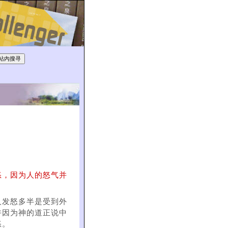
怒，因为人的怒气并
人发怒多半是受到外
许因为神的道正说中
怒。