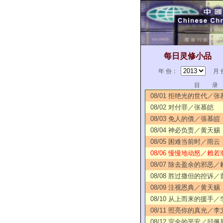
每日灵修小品
年 份：
月 
目 录
08/01 拒绝光的世代／张
08/02 对付罪／张慕皑
08/03 免人的債／張慕皚
08/04 神必负责／黄天赐
08/05 困难当前时／雨云
08/06 慢慢地动怒／赖若
08/07 除去盈余的邪恶
08/08 胜过撒但的控诉
08/09 注视恩典／黄天赐
08/10 从上而来的援手
08/11 照亮你的真光／李
08/12 完全的平安／邱佩