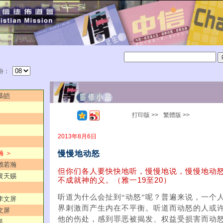
份：
慕皑
打印版 >>
繁體版 >>
2013年8月6日
慢慢地动怒
瀚 ＞
／赖若瀚
但你们各人要快快地听，慢慢地说，慢慢地动
／黄天赐
不成就神的义。（雅一19至20）
听道为什么会扯到“动怒”呢？普遍来说，一个
／李文屏
界刺激而产生内在不平衡。听道而动怒的人或
文屏
他的伤处，感到罪恶被揭发、权益受损害而动
凤