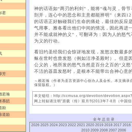
神的话语如“两刃的利剑”，能将“魂与灵，骨
尔君
剖开，连心中的思念和主意都能辨明”（来四1
的话语正好触碰我们生命的痛处，最佳的反应
气用事。雅各看出他们中间的情况，因此再进一
并不能成就神的义”，可翻译为：因为人的怒气
为义的行动。
看旧约圣经我们会惊讶地发现，发怒次数最多
凤
稣在世时也曾发怒（例如洁净圣殿时）。但是
公义的，祂所发的怒气当然是百分之百的“义怒
不洁的器皿发怒时，是根本不能带出合神心意
谆芳
～赖若瀚（作者为圣言资源中心创办人及会长。本文摘录
保留版权。）
／赖若瀚
本文链结：http://ccmusa.org/devotion/devotion.asp
／张慕皑
网上转贴请注明"原载《传》双月刊2013年7-8月（中国
道励
／徐道励
全 年 总 目 录
2026
2025
2024
2023
2022
2021
2020
2019
2018
2017
2016
2010
2009
2008
2007
2006