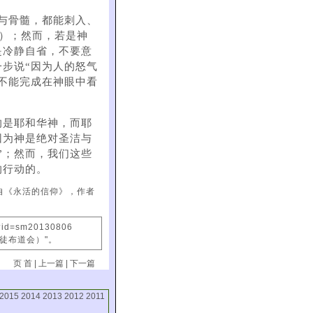
节与骨髓，都能刺入、
2）；然而，若是神
是冷静自省，不要意
步说“因为人的怒气
不能完成在神眼中看
的是耶和华神，而耶
因为神是绝对圣洁与
”；然而，我们这些
的行动的。
自《永活的信仰》，作者
x?id=sm20130806
信徒布道会）"。
页 首
|
上一篇
|
下一篇
2015
2014
2013
2012
2011