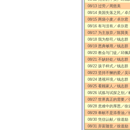
08/13 过劳／周慈美
08/14 美国失落之民／卓
08/15 两袋小麦／卓尔君
08/16 有与没有／卓尔君
08/17 为主放弃／陈巽美
08/18 我为祭司／钱志群
08/19 恩典够用／钱志群
08/20 教会与门徒／邱佩
08/21 不缺好处／钱志群
08/22 孩子样式／钱志群
08/23 坚持不懈的爱／吴
08/24 透视环境／钱志群
08/25 看顾家人／钱志群
08/26 试炼与试探之别
08/27 世界真正的需要
08/28 患难中的厚恩／徐
08/29 奉献不是添香油
08/30 凭信认献／徐道励
08/31 弃富随贫／徐道励