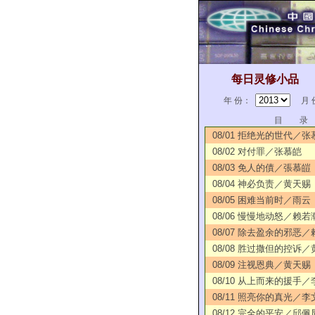
每日灵修小品
年 份：
月 
目 录
08/01 拒绝光的世代／张
08/02 对付罪／张慕皑
08/03 免人的債／張慕皚
08/04 神必负责／黄天赐
08/05 困难当前时／雨云
08/06 慢慢地动怒／赖若
08/07 除去盈余的邪恶
08/08 胜过撒但的控诉
08/09 注视恩典／黄天赐
08/10 从上而来的援手
08/11 照亮你的真光／李
08/12 完全的平安／邱佩