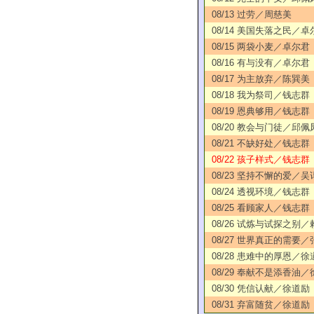
08/13 过劳／周慈美
08/14 美国失落之民／卓
08/15 两袋小麦／卓尔君
08/16 有与没有／卓尔君
08/17 为主放弃／陈巽美
08/18 我为祭司／钱志群
08/19 恩典够用／钱志群
08/20 教会与门徒／邱佩
08/21 不缺好处／钱志群
08/22 孩子样式／钱志群
08/23 坚持不懈的爱／吴
08/24 透视环境／钱志群
08/25 看顾家人／钱志群
08/26 试炼与试探之别
08/27 世界真正的需要
08/28 患难中的厚恩／徐
08/29 奉献不是添香油
08/30 凭信认献／徐道励
08/31 弃富随贫／徐道励