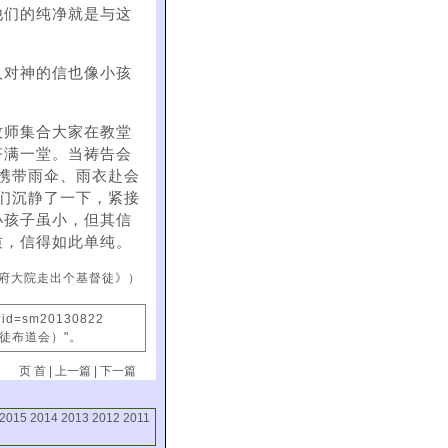
他们的纯净就是与这
人对神的信也像小孩
牧师集合大家在教堂
挤满一堂。当祷告会
携带雨伞、雨衣赴会
们沉静了一下，紧接
子虽小，但其信​​
质，信得如此单纯。
府大院走出个基督徒》）
x?id=sm20130822
信徒布道会）"。
页 首
|
上一篇
|
下一篇
2015
2014
2013
2012
2011