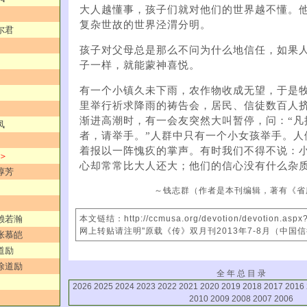
大人越懂事，孩子们就对他们的世界越不懂。
复杂世故的世界泾渭分明。
尔君
孩子对父母总是那么不问为什么地信任，如果
子一样，就能蒙神喜悦。
有一个小镇久未下雨，农作物收成无望，于是
里举行祈求降雨的祷告会，居民、信徒数百人
渐进高潮时，有一会友突然大叫暂停，问：“凡
凤
者，请举手。”人群中只有一个小女孩举手。人
着报以一阵愧疚的掌声。有时我们不得不说：小孩
 ＞
心却常常比大人还大；他们的信心没有什么杂
谆芳
～钱志群（作者是本刊编辑，著有《省
／赖若瀚
本文链结：http://ccmusa.org/devotion/devotion.asp
网上转贴请注明"原载《传》双月刊2013年7-8月（中国
／张慕皑
道励
／徐道励
全 年 总 目 录
2026
2025
2024
2023
2022
2021
2020
2019
2018
2017
2016
2010
2009
2008
2007
2006