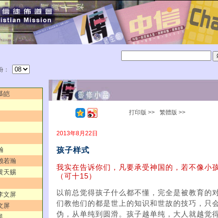
份：
慕皑
打印版 >>
繁體版 >>
2013年8月22日
孩子样式
瀚
／赖若瀚
我实在告诉你们，凡要承受神国的，若不像小
／黄天赐
（可十15）
以前总觉得孩子什么都不懂，完全是被教育的
／李文屏
们教他们的都是世上的知识和世故的技巧，只
文屏
伪，从单纯到圆滑。孩子越单纯，大人就越觉
凤