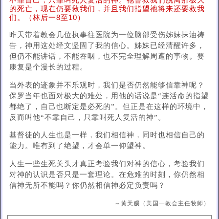
不靠自己，只靠叫死人复活的神。祂曾救我们脱离那极大
的死亡，现在仍要救我们，并且我们指望祂将来还要救我
们。（林后一8至10）
昨天带着教会几位执事往医院为一位脑部受伤姊妹抹油祷
告，神用这处经文坚固了我的信心。姊妹已经清醒许多，
但仍不能讲话，不能吞咽，也不完全理解周遭的事物。要
康复是个漫长的过程。
当外表的迹象并不乐观时，我们是否仍然能够信靠神呢？
保罗当年也面对极大的难处，用他的话说是“连活命的指望
都绝了，自己也断定是必死的”。但正是在这样的环境中，
反而叫他“不靠自己，只靠叫死人复活的神”。
基督徒的人生也是一样，我们相信神，同时也相信自己的
能力。唯有到了绝望，才会单一仰望神。
人生一些生死关头才真正考验我们对神的信心，考验我们
对神的认识是否只是一套理论。在危难的时刻，你仍然相
信神无所不能吗？你仍然相信神必定负责吗？
～黄天赐（美国一教会主任牧师）