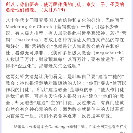
所以，你们要去，使万民作我的门徒，奉父、子、圣灵的
名给他们施洗。（太廿八19）
八十年代专门研究美国人的信仰和文化的乔治．巴纳写了
Marketing the Church（营销教会）一书，引起不少争
议。有人极力推荐，有人却觉得此书近乎亵渎神。若把“营
销”（marketing）看成用各种方法让人知道某产品的存在
和好处，那“营销教会”也就是让人知道教会的存在和好
处，看似无可厚非。北美许多超级大教会（megachurch）
人数以千万计，财政预算每年以百万计，要有效运作，不
得不“企业化”。那耶稣又怎么说呢？
这两处经文清楚让我们看见，是耶稣自己要“建造”“祂的”
教会；祂也很清楚地对跟随祂的人说：“你们”要去“使万民
作我的门徒”。所以“建造教会”是耶稣的事，“使人作门徒”
是我们的事。可是今天许多人很努力去“建立”“他们的”教
会，却无暇去“建造”“主的”门徒。反过来说，有真门徒就
自然会有合神心意的教会，因为教会就是信主的人以基督
为首聚在一起。我们不要舍本逐末，反要追本求源。
～邱佩凤（作者是本会
Challenger
季刊主编，在本会网页也有专栏文