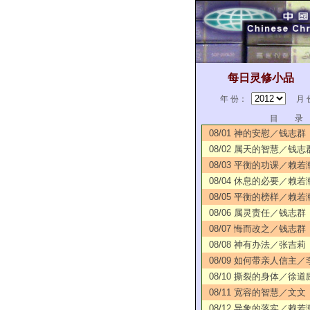
每日灵修小品
年 份：
月 
目 录
08/01 神的安慰／钱志群
08/02 属天的智慧／钱志
08/03 平衡的功课／赖若
08/04 休息的必要／赖若
08/05 平衡的榜样／赖若
08/06 属灵责任／钱志群
08/07 悔而改之／钱志群
08/08 神有办法／张吉莉
08/09 如何带亲人信主
08/10 撕裂的身体／徐道
08/11 宽容的智慧／文文
08/12 异象的落实／赖若