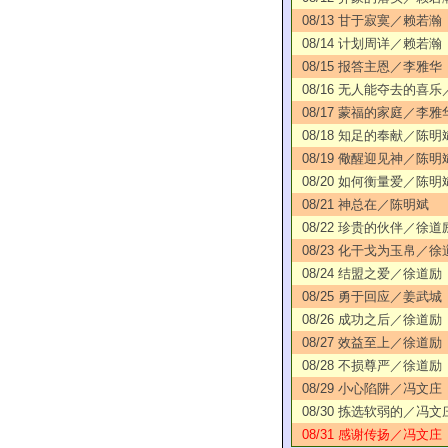
08/13 甘于寂寞／赖若瀚
08/14 计划周详／赖若瀚
08/15 报答主恩／李雅华
08/16 无人能夺去的喜
08/17 蒙福的家庭／李雅
08/18 知足的奉献／陈明
08/19 儆醒迎见神／陈明
08/20 如何衡量爱／陈明
08/21 神总在／陈明斌
08/22 珍贵的伙伴／徐道
08/23 化干戈为玉帛／徐
08/24 结盟之爱／徐道励
08/25 勇于回应／姜武城
08/26 成功之后／徐道励
08/27 效益至上／徐道励
08/28 不损尊严／徐道励
08/29 小心陷阱／冯文庄
08/30 拣选软弱的／冯文
08/31 感谢传扬／冯文庄