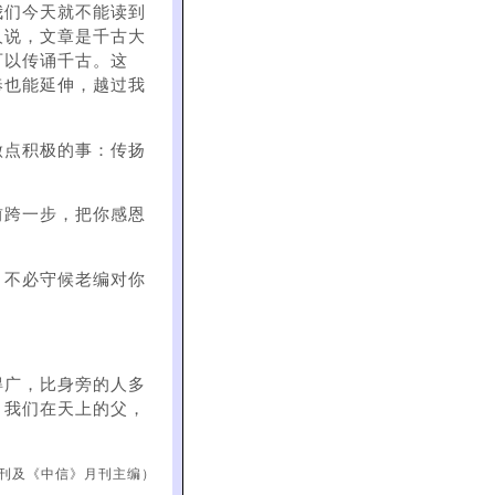
我们今天就不能读到
人说，文章是千古大
可以传诵千古。这
奉也能延伸，越过我
做点积极的事：传扬
前跨一步，把你感恩
，不必守候老编对你
。
得广，比身旁的人多
：我们在天上的父，
刊及《中信》月刊主编）