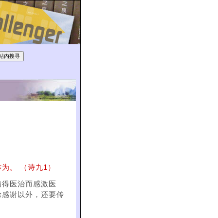
为。 （诗九1）
病得医治而感激医
除感谢以外，还要传