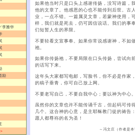
如果他当时只是口头上感谢传扬，没写诗篇，
他的文章了。他感恩的心也不能传到后世。古
业，一点不错。一篇属灵文章，若蒙神使用，
样，我们就是死去，仍可因信说话。我们的事
乐／李雅华
们短暂人生的界限。
华
不要轻看文宣事奉。如果你常说感谢神，不如
斌
祂。
斌
斌
如果你传扬祂，不要局限在口头传扬，尝试向
的话写下来。
励
道励
这年头大家都写电邮，写脸书，你不必是作家
的稿子垂青，你可自己放上网。
不要老写自己，不要自我中心；要以神为中心
虽然你的文章也许不能传诵千古，但起码可传
几个。这合神的心意，是主耶稣教门徒的祷告
愿人都尊袮的名为圣！
庄
～冯文庄（作者是本
 ＞