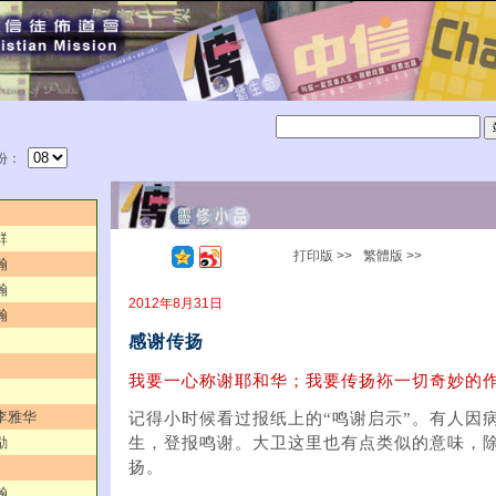
份：
群
打印版 >>
繁體版 >>
瀚
瀚
2012年8月31日
瀚
感谢传扬
我要一心称谢耶和华；我要传扬袮一切奇妙的作
／李雅华
记得小时候看过报纸上的“鸣谢启示”。有人因
励
生，登报鸣谢。大卫这里也有点类似的意味，
扬。
瀚