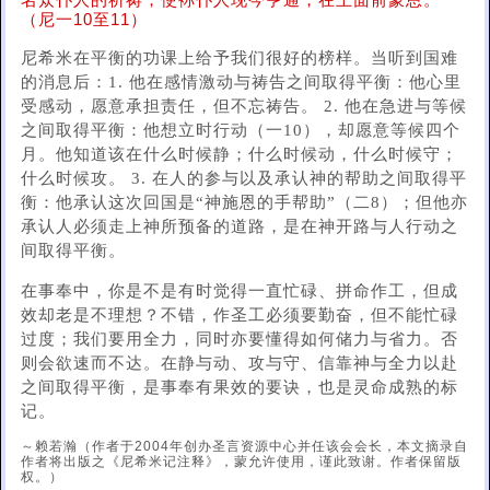
名众仆人的祈祷，使袮仆人现今亨通，在王面前蒙恩。
（尼一10至11）
尼希米在平衡的功课上给予我们很好的榜样。当听到国难
的消息后：1. 他在感情激动与祷告之间取得平衡：他心里
受感动，愿意承担责任，但不忘祷告。 2. 他在急进与等候
之间取得平衡：他想立时行动（一10），却愿意等候四个
月。他知道该在什么时候静；什么时候动，什么时候守；
什么时候攻。 3. 在人的参与以及承认神的帮助之间取得平
衡：他承认这次回国是“神施恩的手帮助”（二8）；但他亦
承认人必须走上神所预备的道路，是在神开路与人行动之
间取得平衡。
在事奉中，你是不是有时觉得一直忙碌、拼命作工，但成
效却老是不理想？不错，作圣工必须要勤奋，但不能忙碌
过度；我们要用全力，同时亦要懂得如何储力与省力。否
则会欲速而不达。在静与动、攻与守、信靠神与全力以赴
之间取得平衡，是事奉有果效的要诀，也是灵命成熟的标
记。
～赖若瀚（作者于2004年创办圣言资源中心并任该会会长，本文摘录自
作者将出版之《尼希米记注释》，蒙允许使用，谨此致谢。作者保留版
权。）