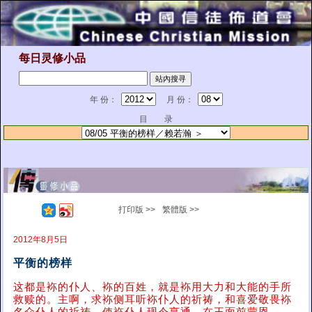
每日灵修小品
年 份：
月 份：
目 录
打印版 >>
繁體版 >>
2012年8月5日
平衡的榜样
这都是袮的仆人、袮的百姓，就是袮用大力和大能的手所
救赎的。主啊，求袮侧耳听袮仆人的祈祷，和喜爱敬畏袮