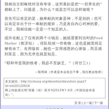
我相信主耶稣绝对没有夸张，这穷寡妇是把“一切养生的”
都献上了。问题是，为什么？或是怎可以这样做呢？
首先可以肯定的是，她奉献的对象是神，不是别的；也可
以肯定非出于什一奉献的规矩，乃是发自内心对神的爱。
不过，我相信她一定是一个知足的人。
或许在献上了仅有的两个小钱后，她就需要到当时的Food
Shelter（救济站），排队轮候一些食物，这也是她觉得足
够有余了。在用饭前，她也一定用感恩的心谢饭，而且感
到富足，因为无求也就是知足。
“耶和华是我的牧者，我必不至缺乏。”（诗廿三1）
～陈明斌（作者是本会前总干事，现任教会牧师）
本文链结：http://ccmusa.org/devotion/devotion.aspx?
id=sm20120818
网上转贴请注明"原载《传》双月刊2012年7-8月（中国信徒布道
会）"。
页 首
|
上一篇
|
下一篇