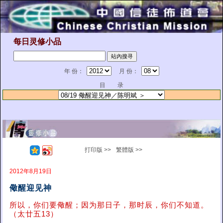
每日灵修小品
年 份：
月 份：
目 录
打印版 >>
繁體版 >>
2012年8月19日
儆醒迎见神
所以，你们要儆醒；因为那日子，那时辰，你们不知道。
（太廿五13）