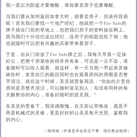
我一直以为防盗才要儆醒，谁知要卖房子也要儆醒。
当我们要从加州返回加拿大时，就要卖房子。但谈何容易
呢！首先我们要找一个地产经纪，他就把一个For Sale的
牌子插在门前的草地上，也把我们房子的资料放在网上。
因为我们十分信任这位经纪，连房子的钥匙也给了他；他
也就随时可以把有兴趣的买家带来看房子。
于是，自从门前放了For Sale牌之后，我每天早晨一定抹
好尘，把整个房屋收拾得井井有条，可说是一尘不染，准
备随时可以给人观看。就这样，有一天当我一早起床灵修
祷告时，发觉自己的眼目同时也在观看房间的周围是否整
齐清洁。就在这个时候，圣灵就责备我说：“你如此介意你
房间是否整齐清洁，可以随时迎见别人；却没有同样的每
天醒察你的内心，准备好随时的迎见我。”
在圣灵的责备下，我深感惭愧，在主前认罪悔改，愿意不
再是机械式的灵修，更是好好的让圣灵每天光照、鉴察我
的内心。
～陈明斌（作者是本会前总干事，现任教会牧师）