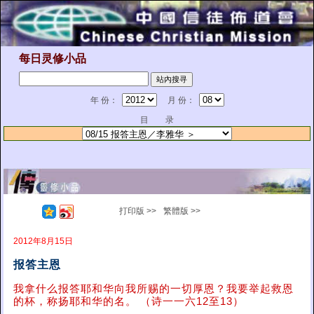
每日灵修小品
年 份：
月 份：
目 录
打印版 >>
繁體版 >>
2012年8月15日
报答主恩
我拿什么报答耶和华向我所赐的一切厚恩？我要举起救恩
的杯，称扬耶和华的名。 （诗一一六12至13）