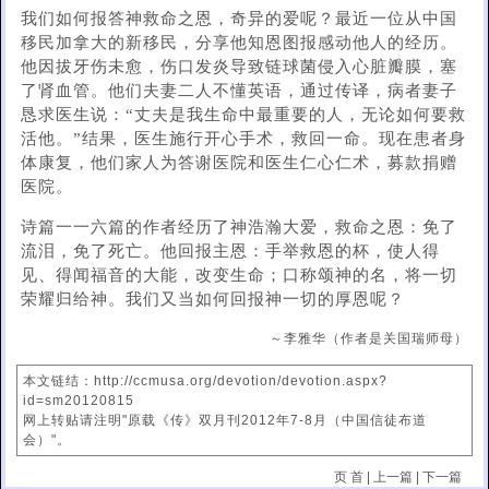
我们如何报答神救命之恩，奇异的爱呢？最近一位从中国
移民加拿大的新移民，分享他知恩图报感动他人的经历。
他因拔牙伤未愈，伤口发炎导致链球菌侵入心脏瓣膜，塞
了肾血管。他们夫妻二人不懂英语，通过传译，病者妻子
恳求医生说：“丈夫是我生命中最重要的人，无论如何要救
活他。”结果，医生施行开心手术，救回一命。现在患者身
体康复，他们家人为答谢医院和医生仁心仁术，募款捐赠
医院。
诗篇一一六篇的作者经历了神浩瀚大爱，救命之恩：免了
流泪，免了死亡。他回报主恩：手举救恩的杯，使人得
见、得闻福音的大能，改变生命；口称颂神的名，将一切
荣耀归给神。我们又当如何回报神一切的厚恩呢？
～李雅华（作者是关国瑞师母）
本文链结：http://ccmusa.org/devotion/devotion.aspx?
id=sm20120815
网上转贴请注明"原载《传》双月刊2012年7-8月（中国信徒布道
会）"。
页 首
|
上一篇
|
下一篇