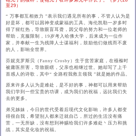
祂儿子的模样，使祂儿子在许多弟兄中作长子。（罗八28
至29）
“ 万事都互相效力 ”表示我们遇见所有的事，不管人认为是
好是坏，都可以因神变成蒙福的工具。海伦凯勒一岁多时
得了猩红热，导致眼盲耳聋，因父母的努力和一位老师的
帮助，克服限制，19岁考入哈佛大学，后来成为一位作
家，并奉献一生为残障人士谋福利，鼓励他们做残而不废
的人，影响全世界。
芬妮克罗斯贝（Fanny Crosby）生于贫苦家庭，在襁褓时
被庸医所害，导致眼瞎，父亲也相继过世。她却写了上千
首感人的诗歌，其中“ 全路程我救主领我 ”就是她的作品。
原来许多人认为是难处，是不好的事，神都可以用来帮助
我们学到一些宝贵的功课，成为我们的祝福，远比我们失
去的更多。
弟兄姊妹，今日的世代受着后现代文化影响，许多人都变
得很自我，希望别人都来迁就自己，所过的生活没有痛
苦，一无所缺，没有想到神赐给我们许多难处丶压力和挑
战，其实是化妆的祝福。