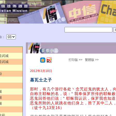
份：
／姜武城
打印版 >>
繁體版 >>
／姜武城
2012年3月18日
励
基瓦士之子
那时，有几个游行各处丶念咒赶鬼的犹太人，
赐
自称主耶稣的名，说：“ 我奉保罗所传的耶稣敕
赐
恶鬼回答他们说：“ 耶稣我认识，保罗我也知道
恶鬼所附的人就跳在他们身上，胜了其中二人，
赐
（徒十九13至16）
吉莉