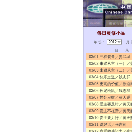
每日灵修小品
年 份：
月 
目 录
03/01 三样装备／姜武城
03/02 来跟从主（一）
03/03 来跟从主（二）
03/04 快乐之道／钱志群
03/05 更高的价值／徐道
03/06 长尾松鼠／钱志群
03/07 甘处卑微／黄天赐
03/08 爱主要及时／黄天
03/09 爱主不枉费／黄天
03/10 爱主要力行／黄天
03/11 说好话／张吉莉
03/12 真爱的感染力／张