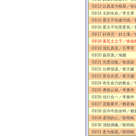
03/13 以真道为根基／徐
03/14 主的生命／李文屏
03/15 爱主不怕难为情
03/16 爱主不怕受委屈
03/17 好讲员丶好土壤
03/18 基瓦士之子／徐道
03/19 混乱真道／吕季霓
03/20 扬弃派／海颜
03/21 先受试验／徐道励
03/22 分辨假道／黄天赐
03/23 莫负先贤／黄天赐
03/24 有生命力的教会
03/25 勇敢认错／李雅华
03/26 信行合一／李雅华
03/27 灵眼要开／赖若瀚
03/28 应许中的余种／赖
03/29 柔弱的心／陈明斌
03/30 清除偶像／陈明
03/31 更为彻底／陈明斌