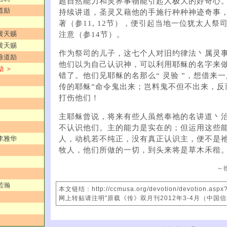
超自然能力和灵界事物能引起人极大的好奇心
道励
持续讲道，圣灵又藉他的手施行种种神迹奇事
著（参11, 12节），便引起当地一位犹太人祭
／黄天赐
注意（参14节）。
／黄天赐
作为祭司的儿子，这七个人对旧约律法丶属灵
／徐道励
他们以为自己认识神，可以利用耶稣的名字来
励 ＞
错了。他们见耶稣的名那么“ 灵验 ”，想借来一
传的耶稣”命令鬼出来；岂料鬼不但不出来，反
打伤他们！
主耶稣曾说，将来有些人虽然奉祂的名讲道丶
不认识他们。主的能力是实在的；但运用这些
人，动机若不纯正，没有真正认识主，便不是
／李雅华
牧人，他们所做的一切，到头来将是草木禾稭
～
若瀚
本文链结：http://ccmusa.org/devotion/devotion.asp
网上转贴请注明"原载《传》双月刊2012年3-4月（中国
斌