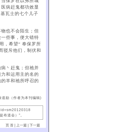
。当保罗在以弗所城
，医病赶鬼都功效显
司基瓦士的七个儿子
事物也不会陌生；但
做一些事，便大错特
用，希望“ 奉保罗所
而驳斥他们，制伏和
治病丶赶鬼；但祂并
能力和运用主的名的
祂的羊和祂所呼召的
。
徐道励（作者为本刊编辑)
x?id=sm20120318
信徒布道会）"。
页 首
|
上一篇
|
下一篇